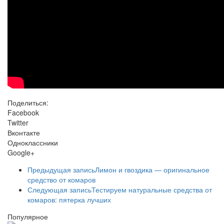
Поделиться:
Facebook
Twitter
Вконтакте
Одноклассники
Google+
Предыдущая запись
Лимон и гвоздика — оригинальное
средство от комаров
Следующая запись
Тестируем натуральные средства от
комаров: пятерка лучших
Популярное