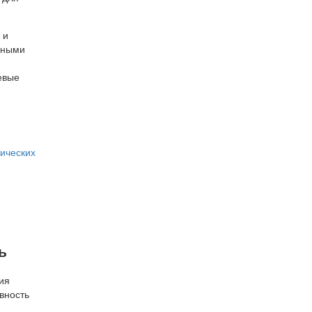
 и
нными
евые
ических
ь
ия
вность