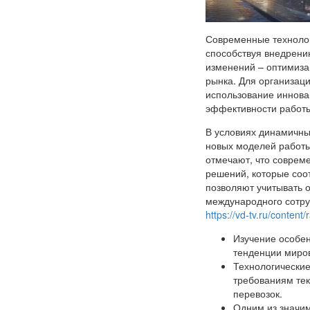
Современные технолог
способствуя внедрени
изменений – оптимиза
рынка. Для организац
использование иннов
эффективности работы
В условиях динамичны
новых моделей работы
отмечают, что соврем
решений, которые соо
позволяют учитывать 
международного сотру
https://vd-tv.ru/conten
Изучение особен
тенденции миров
Технологические
требованиям тек
перевозок.
Одним из значим