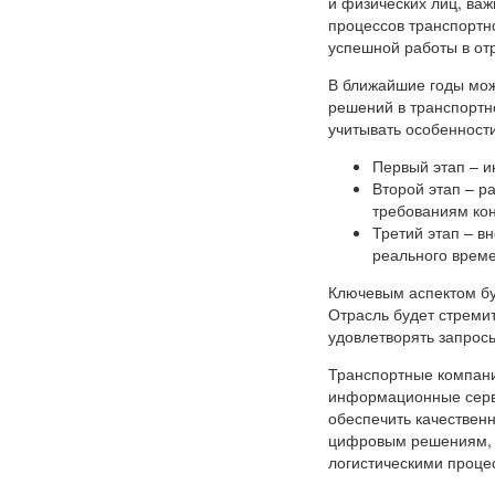
и физических лиц, ва
процессов транспортн
успешной работы в от
В ближайшие годы мо
решений в транспортн
учитывать особенности
Первый этап – и
Второй этап – р
требованиям ко
Третий этап – 
реального време
Ключевым аспектом бу
Отрасль будет стреми
удовлетворять запросы
Транспортные компани
информационные серви
обеспечить качествен
цифровым решениям, 
логистическими проце