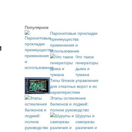
Популярное
Паронитовые прокладки
преимущества
и
применения и
использование
Что такое
генераторы
дыма и
тумана
Типы блоков управления
для откатных ворот и их
характеристики
Этапы остекления
балконов и лоджий:
полное руководство
Шурупы и
саморезы
различия и