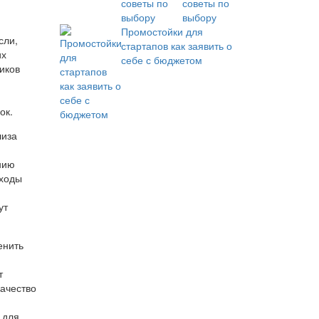
советы по
выбору
Промостойки для
сли,
стартапов как заявить о
их
себе с бюджетом
иков
ок.
лиза
нию
дходы
ут
енить
т
качество
 для