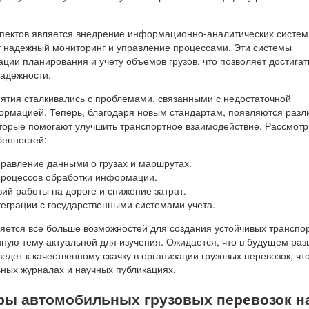
пектов является внедрение информационно-аналитических систем
 надежный мониторинг и управление процессами. Эти системы
ции планирования и учету объемов грузов, что позволяет достигат
надежности.
ятия сталкивались с проблемами, связанными с недостаточной
рмацией. Теперь, благодаря новым стандартам, появляются разл
торые помогают улучшить транспортное взаимодействие. Рассмот
бенностей:
равление данными о грузах и маршрутах.
процессов обработки информации.
ий работы на дороге и снижение затрат.
еграции с государственными системами учета.
яется все больше возможностей для создания устойчивых транспо
нную тему актуальной для изучения. Ожидается, что в будущем раз
едет к качественному скачку в организации грузовых перевозок, чт
ных журналах и научных публикациях.
ры автомобильных грузовых перевозок н