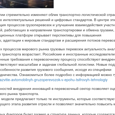
ии стремительно изменяют облик транспортно-логистической отра
ю интеллектуальных решений и цифровых стандартов. В центре эт
ция процессов грузоперевозок и улучшение взаимодействия участн
ий, работающих в направлении транспортировки и обмена грузами,
ационных платформ открывает перспективы для повышения
, адаптации к мировым стандартам и расширения потоков перевоз
х процессов мирового рынка грузовых перевозок актуальность ана
 транспорта возрастает. Российские и иностранные исследователи
енные требования к перевозочному процессу способствуют внедре
тветствуют масштабам и задачам глобальной логистики. Новые по
особенности развития грузового сообщения, исходя из специфики
дничества. Ознакомиться более подробно с информацией можно т
t/razvitie-avtomobilnyh-gruzoperevozok-v-epohu-tsifrovyh-tehnologiy
ностей внедрения инноваций в перевозочный сектор позволяет оц
ого рынка транспорта.
 модели предлагают только те инструменты, которые соответствую
ущего этапа развития отрасли и позволяют значительно повысить 
ых факторов будет размер и структура данных, которые создаются