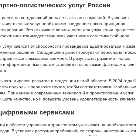
ортно-логистических услуг России
отрасли на сегодняшний день не вызывает сомнений. В условиях
 качественных услуг необходимо внедрение новых принципов
елирования. Это открывает возможности для улучшения процессов
фективное взаимодействие всех участников логистической цепи.
 услуг зависит от способности провайдеров адаптироваться к изм
еменные решения. Сегодняшний рынок требует от персонала гибкос
правляться с вызовами времени. В результате, развитие чистых
ние информационных систем становятся основными факторами, вл
сть.
тывать мировое развитие и тенденции в этой области. В 2024 году 
еть подходы к перевозке грузов, чтобы соответствовать глобальны
ям. Применение современных технологий в проектировании услуг
учшить качество, но и повысить уровень удовлетворенности клиенто
 цифровыми сервисами
и в области управления транспортом указывают на необходимост
одов. В условиях растущих требований со стороны иностранных к