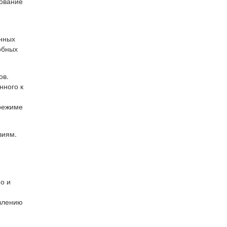
рование
нных
обных
ов.
нного к
 режиме
виям.
о и
влению