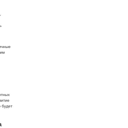
,
ь
ичные
рим
ртных
витие
о будет
а