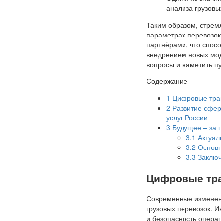
анализа грузовы
Таким образом, стрем
параметрах перевозок
партнёрами, что спосо
внедрением новых мод
вопросы и наметить п
Содержание
1
Цифровые тран
2
Развитие сферы
услуг России
3
Будущее – за 
3.1
Актуаль
3.2
Основн
3.3
Заключ
Цифровые тра
Современные изменени
грузовых перевозок. 
и безопасность опера