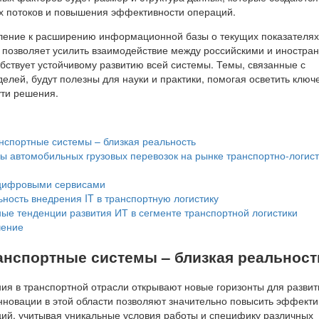
х потоков и повышения эффективности операций.
ление к расширению информационной базы о текущих показателях
 позволяет усилить взаимодействие между российскими и иностра
бствует устойчивому развитию всей системы. Темы, связанные с
елей, будут полезны для науки и практики, помогая осветить ключ
ути решения.
спортные системы – близкая реальность
 автомобильных грузовых перевозок на рынке транспортно-логист
цифровыми сервисами
ность внедрения IT в транспортную логистику
ые тенденции развития ИТ в сегменте транспортной логистики
ение
нспортные системы – близкая реальност
я в транспортной отрасли открывают новые горизонты для развит
Инновации в этой области позволяют значительно повысить эффекти
ций, учитывая уникальные условия работы и специфику различных