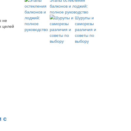
Этапы остекления
балконов и лоджий:
полное руководство
Шурупы и
о не
саморезы
х целей
различия и
советы по
выбору
 с