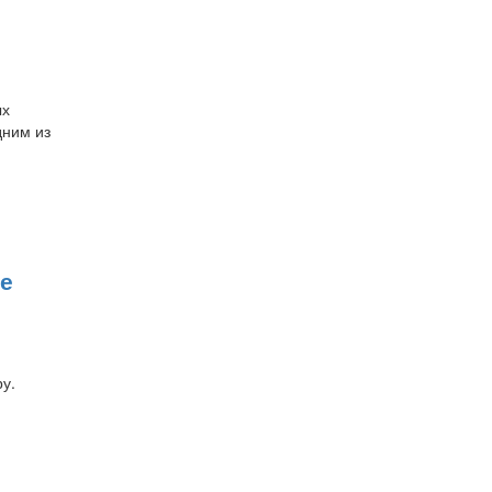
ых
дним из
ие
у.