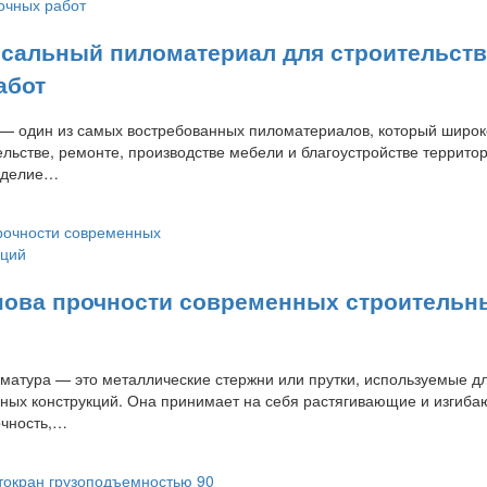
рсальный пиломатериал для строительств
абот
а — один из самых востребованных пиломатериалов, который широк
ельстве, ремонте, производстве мебели и благоустройстве террито
изделие…
нова прочности современных строительн
рматура — это металлические стержни или прутки, используемые д
ных конструкций. Она принимает на себя растягивающие и изгиб
очность,…