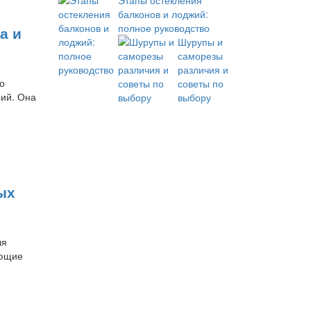
Этапы остекления
балконов и лоджий:
полное руководство
а и
Шурупы и
саморезы
различия и
о
советы по
рий. Она
выбору
ых
ля
ающие