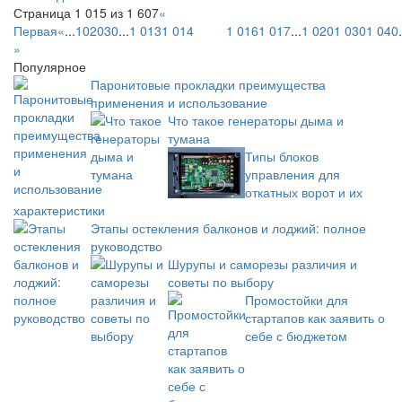
Страница 1 015 из 1 607
«
Первая
«
...
10
20
30
...
1 013
1 014
1 015
1 016
1 017
...
1 020
1 030
1 040
.
»
Популярное
Паронитовые прокладки преимущества
применения и использование
Что такое генераторы дыма и
тумана
Типы блоков
управления для
откатных ворот и их
характеристики
Этапы остекления балконов и лоджий: полное
руководство
Шурупы и саморезы различия и
советы по выбору
Промостойки для
стартапов как заявить о
себе с бюджетом