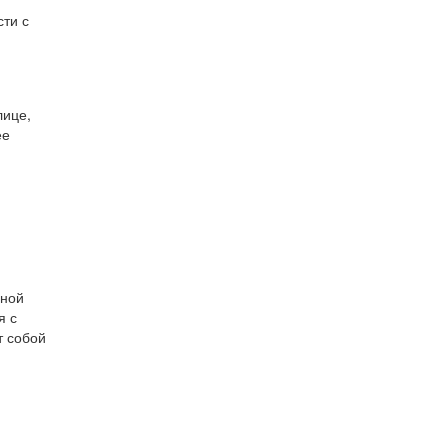
сти с
лице,
ее
сной
я с
т собой