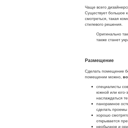
Чаще всего дизайнерс
Существует большое к
смотреться, такая ко
стилевого решения.
Оригинально так
также станет у
Размещение
Сделать помещение бо
помещении можно,
во
специалисты сов
южной или юго-з
наслаждаться те
панорамное осте
сделать проемы 
хорошо смотрятс
открывается пре
необычное и ори