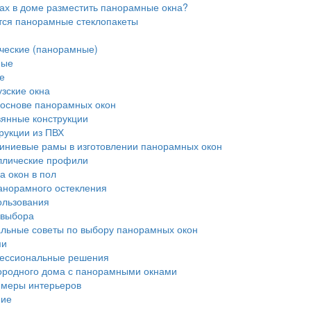
ах в доме разместить панорамные окна?
ся панорамные стеклопакеты
ческие (панорамные)
ные
е
зские окна
основе панорамных окон
янные конструкции
рукции из ПВХ
ниевые рамы в изготовлении панорамных окон
лические профили
 окон в пол
анорамного остекления
ользования
 выбора
ьные советы по выбору панорамных окон
ми
ссиональные решения
ородного дома с панорамными окнами
меры интерьеров
ние