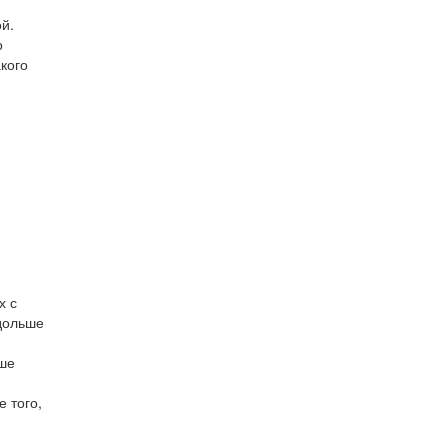
й.
о
кого
х с
дольше
чше
 того,