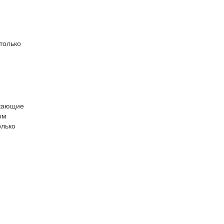
только
ужающие
ом
олько