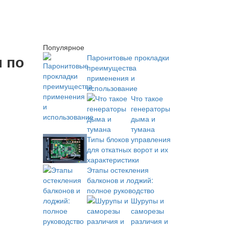
Популярное
 по
Паронитовые прокладки
преимущества
применения и
использование
Что такое
генераторы
дыма и
тумана
Типы блоков управления
для откатных ворот и их
характеристики
Этапы остекления
балконов и лоджий:
полное руководство
Шурупы и
саморезы
различия и