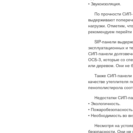
• Звукоизоляция.
По прочности СИП-
выдерживают поперечну
нагрузки. Отметим, чт
рекомендуем перейти 
SIP-панели выдерж
эксплуатационных и те
СИП-панели долговечны
ОСБ-3, которые со сп
или деревом. Они не 
Также СИП-панели 
качестве утеплителя 
пенополистирола соот
Недостатки СИП-па
• Экологичность.
• Пожаробезопасность
• Необходимость во вн
Несмотря на устоя
безопасности. Они не