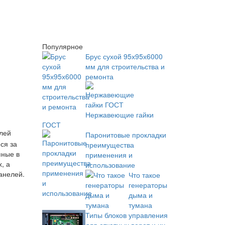
Популярное
Брус сухой 95х95х6000
мм для строительства и
ремонта
Нержавеющие гайки
ГОСТ
лей
Паронитовые прокладки
ся за
преимущества
пные в
применения и
, а
использование
анелей.
Что такое
генераторы
дыма и
тумана
Типы блоков управления