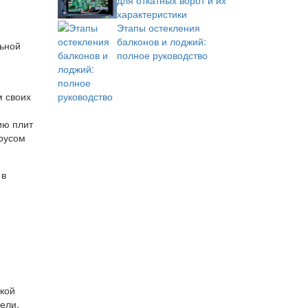
для откатных ворот и их
характеристики
Этапы остекления
балконов и лоджий:
льной
полное руководство
м своих
ию плит
брусом
 в
кой
ели,