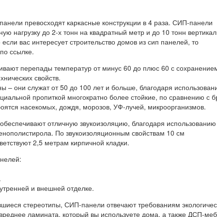
панели превосходят каркасные конструкции в 4 раза. СИП-панели
ю нагрузку до 2-х тонн на квадратный метр и до 10 тонн вертика
о если вас интересует строительство домов из сип панелей, то
по ссылке.
ивают перепады температур от минус 60 до плюс 60 с сохранение
хнических свойств.
 – они служат от 50 до 100 лет и больше, благодаря использован
ециальной пропиткой многократно более стойкие, по сравнению с 
боятся насекомых, дождя, морозов, УФ-лучей, микроорганизмов.
обеспечивают отличную звукоизоляцию, благодаря использованию
пенополистирола. По звукоизоляционным свойствам 10 см
ветствуют 2,5 метрам кирпичной кладки.
нелей:
.
утренней и внешней отделке.
вшиеся стереотипы, СИП-панели отвечают требованиям экологичес
 вреднее ламината, который вы используете дома, а также ДСП-меб