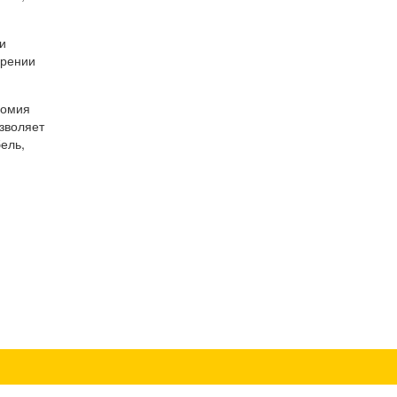
и
орении
номия
зволяет
ель,