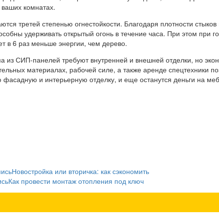
 ваших комнатах.
тся третей степенью огнестойкости. Благодаря плотности стыков 
особны удерживать открытый огонь в течение часа. При этом при г
т в 6 раз меньше энергии, чем дерево.
ма из СИП-панелей требуют внутренней и внешней отделки, но эко
тельных материалах, рабочей силе, а также аренде спецтехники по
 фасадную и интерьерную отделку, и еще останутся деньги на меб
пись
Новостройка или вторичка: как сэкономить
ись
Как провести монтаж отопления под ключ