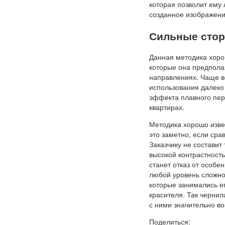
которая позволит ему 
созданное изображени
Сильные стор
Данная методика хоро
которые она предпола
направлениях. Чаще в
использования далеко
эффекта плавного пер
квартирах.
Методика хорошо изве
это заметно, если ср
Заказчику не составит
высокой контрастност
станет отказ от особ
любой уровень сложнос
которые занимались е
красителя. Так чернил
с ними значительно во
Поделиться: