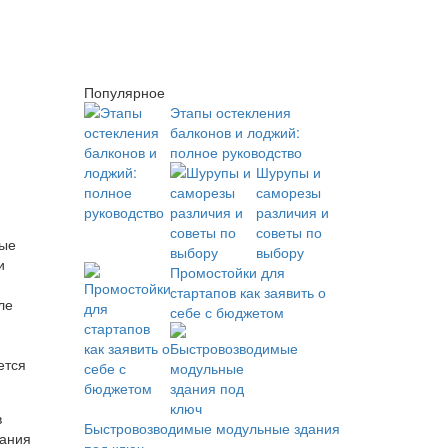
Популярное
Этапы остекления
балконов и лоджий:
полное руководство
Шурупы и
саморезы
различия и
советы по
бые
выбору
и
Промостойки для
стартапов как заявить о
ле
себе с бюджетом
ется
в
Быстровозводимые модульные здания
вания