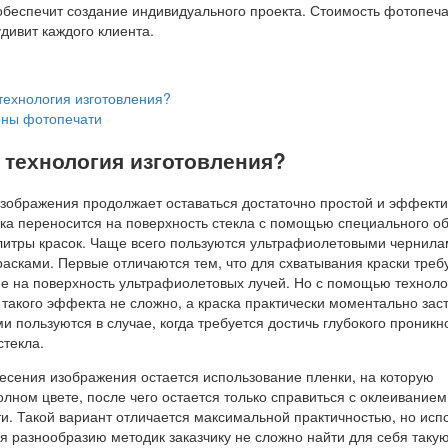
е обеспечит создание индивидуального проекта. Стоимость фотопеча
удивит каждого клиента.
технология изготовления?
ны фотопечати
 технология изготовления?
зображения продолжает оставаться достаточно простой и эффект
ка переносится на поверхность стекла с помощью специального об
литры красок. Чаще всего пользуются ультрафиолетовыми чернила
асками. Первые отличаются тем, что для схватывания краски треб
ие на поверхность ультрафиолетовых лучей. Но с помощью техноло
такого эффекта не сложно, а краска практически моментально зас
 пользуются в случае, когда требуется достичь глубокого проник
стекла.
есения изображения остается использование пленки, на которую
олном цвете, после чего остается только справиться с оклеиванием
и. Такой вариант отличается максимальной практичностью, но исп
ря разнообразию методик заказчику не сложно найти для себя такую