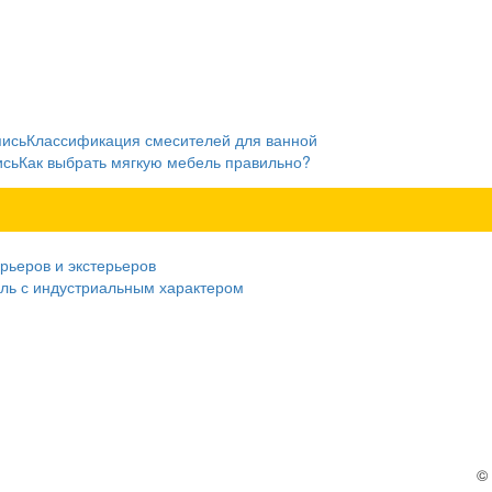
пись
Классификация смесителей для ванной
ись
Как выбрать мягкую мебель правильно?
рьеров и экстерьеров
ель с индустриальным характером
©