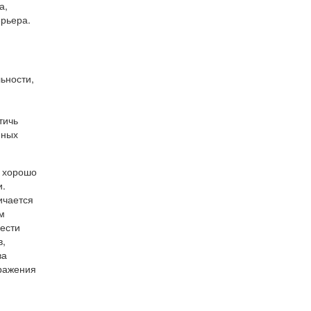
а,
рьера.
ьности,
тичь
нных
о хорошо
и.
ичается
м
рести
в,
ва
бражения