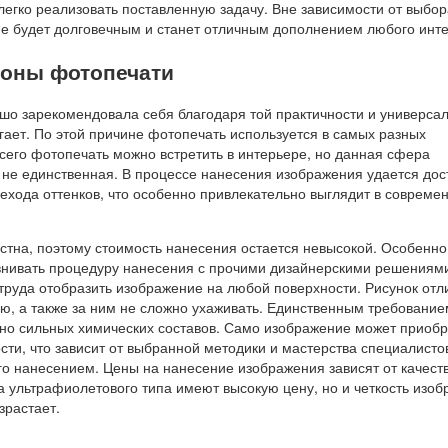
легко реализовать поставленную задачу. Вне зависимости от выбор
е будет долговечным и станет отличным дополнением любого инте
оны фотопечати
шо зарекомендовала себя благодаря той практичности и универсал
гает. По этой причине фотопечать используется в самых разных
сего фотопечать можно встретить в интерьере, но данная сфера
 не единственная. В процессе нанесения изображения удается дос
ехода оттенков, что особенно привлекательно выглядит в совреме
стна, поэтому стоимость нанесения остается невысокой. Особенн
авнивать процедуру нанесения с прочими дизайнерскими решениям
 труда отобразить изображение на любой поверхности. Рисунок отл
ью, а также за ним не сложно ухаживать. Единственным требование
енно сильных химических составов. Само изображение может приоб
ти, что зависит от выбранной методики и мастерства специалисто
го нанесением. Цены на нанесение изображения зависят от качест
а ультрафиолетового типа имеют высокую цену, но и четкость изо
зрастает.