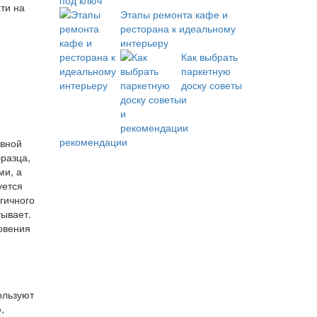
под ключ
ти на
Этапы ремонта кафе и
ресторана к идеальному
интерьеру
Как выбрать
паркетную
доску советы
и
рекомендации
ивной
разца,
ми, а
уется
гичного
тывает.
новения
ользуют
,