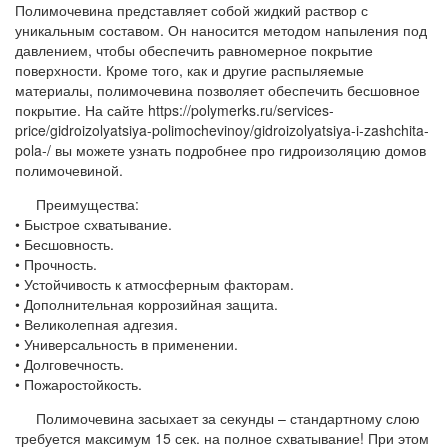
Полимочевина представляет собой жидкий раствор с
уникальным составом. Он наносится методом напыления под
давлением, чтобы обеспечить равномерное покрытие
поверхности. Кроме того, как и другие распыляемые
материалы, полимочевина позволяет обеспечить бесшовное
покрытие. На сайте https://polymerks.ru/services-
price/gidroizolyatsiya-polimochevinoy/gidroizolyatsiya-i-zashchita-
pola-/ вы можете узнать подробнее про гидроизоляцию домов
полимочевиной.
Преимущества:
• Быстрое схватывание.
• Бесшовность.
• Прочность.
• Устойчивость к атмосферным факторам.
• Дополнительная коррозийная защита.
• Великолепная адгезия.
• Универсальность в применении.
• Долговечность.
• Пожаростойкость.
Полимочевина засыхает за секунды – стандартному слою
требуется максимум 15 сек. на полное схватывание! При этом