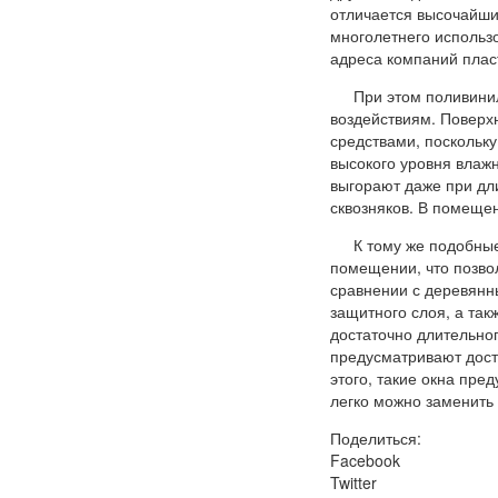
отличается высочайши
многолетнего использо
адреса компаний плас
При этом поливини
воздействиям. Поверх
средствами, поскольку
высокого уровня влажн
выгорают даже при дл
сквозняков. В помещен
К тому же подобны
помещении, что позво
сравнении с деревянн
защитного слоя, а так
достаточно длительно
предусматривают дост
этого, такие окна пре
легко можно заменить 
Поделиться:
Facebook
Twitter