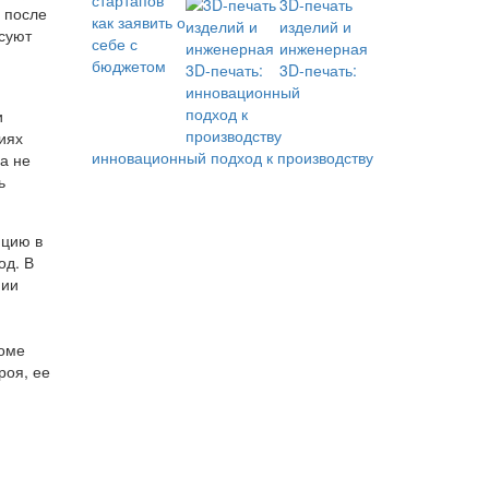
3D-печать
 после
изделий и
есуют
инженерная
3D-печать:
и
иях
инновационный подход к производству
на не
ь
яцию в
од. В
нии
роме
роя, ее