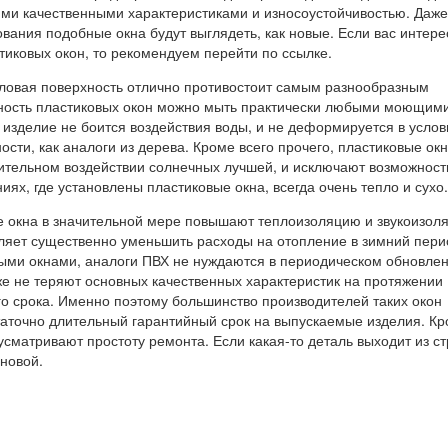
ми качественными характеристиками и износоустойчивостью. Даже
вания подобные окна будут выглядеть, как новые. Если вас интер
тиковых окон, то рекомендуем перейти по ссылке.
ловая поверхность отлично противостоит самым разнообразным
ность пластиковых окон можно мыть практически любыми моющим
 изделие не боится воздействия воды, и не деформируется в услов
ости, как аналоги из дерева. Кроме всего прочего, пластиковые ок
ительном воздействии солнечных лучшей, и исключают возможност
иях, где установлены пластиковые окна, всегда очень тепло и сухо.
е окна в значительной мере повышают теплоизоляцию и звукоизол
ляет существенно уменьшить расходы на отопление в зимний пери
ыми окнами, аналоги ПВХ не нуждаются в периодическом обновле
же не теряют основных качественных характеристик на протяжении
го срока. Именно поэтому большинство производителей таких окон
аточно длительный гарантийный срок на выпускаемые изделия. К
дусматривают простоту ремонта. Если какая-то деталь выходит из ст
новой.