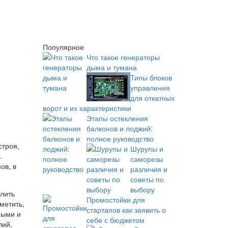
Популярное
Что такое генераторы
дыма и тумана
Типы блоков
управления
для откатных
ворот и их характеристики
Этапы остекления
балконов и лоджий:
полное руководство
строя,
Шурупы и
.
саморезы
ов, в
различия и
советы по
выбору
лить
Промостойки для
метить,
стартапов как заявить о
ными и
себе с бюджетом
лий,