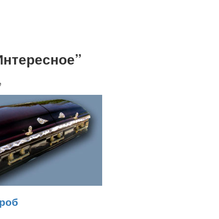
Интересное”
е
гроб