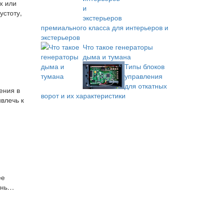
х или
устоту,
премиального класса для интерьеров и
экстерьеров
Что такое генераторы
дыма и тумана
Типы блоков
управления
для откатных
ения в
ворот и их характеристики
влечь к
ее
ень…