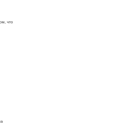
ом, что
на