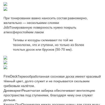
При тонировании важно наносить состав равномерно,
желательно — несколькими слоями
JobiТонированную поверхность нужно покрыть
атмосферостойким лаком
Тетивы и косоуры склеивают по той же
технологии, что и ступени, но только из более
толстых досок или брусков (50-70 мм).
FineDeckТермообработанная сосновая доска имеют красивый
тёмный цвет, долго служит и не покрывается скользким
грибковым налётом.
ДревмаркетРешетчатая забирка обеспечивает вентиляцию
пространства под ступенями, благодаря чему они служат
дольше.
Кантри ПолПромежутки между досками нужны для стока воды.