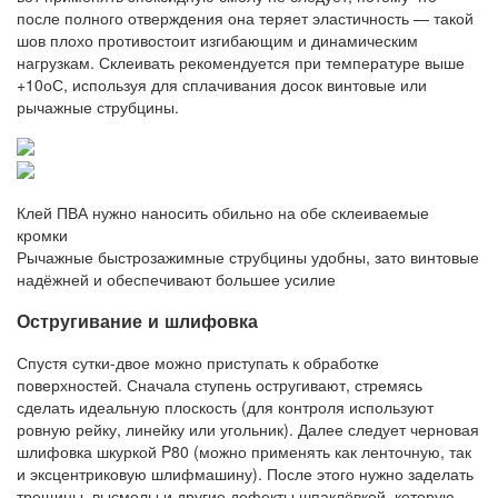
после полного отверждения она теряет эластичность — такой
шов плохо противостоит изгибающим и динамическим
нагрузкам. Склеивать рекомендуется при температуре выше
+10оС, используя для сплачивания досок винтовые или
рычажные струбцины.
Клей ПВА нужно наносить обильно на обе склеиваемые
кромки
Рычажные быстрозажимные струбцины удобны, зато винтовые
надёжней и обеспечивают большее усилие
Остругивание и шлифовка
Спустя сутки-двое можно приступать к обработке
поверхностей. Сначала ступень остругивают, стремясь
сделать идеальную плоскость (для контроля используют
ровную рейку, линейку или угольник). Далее следует черновая
шлифовка шкуркой P80 (можно применять как ленточную, так
и эксцентриковую шлифмашину). После этого нужно заделать
трещины, высмолы и другие дефекты шпаклёвкой, которую