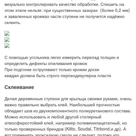
визуально контролировать качество обработки. Спешить на
этом этапе нельзя: при существенных зазорах (более 0,2 мм)
и заваленных кромках части ступени не получится надёжно
склеить.
С помощью угольника легко измерить перепад толщин и
определить дефекты опиливания кромок
При подгонке остругивают только кромки доски
каждая должна быть строго перпендикулярна пласти
Склеивание
Делая деревянные ступени для крыльца своими руками, очень
важно правильно выбрать клей. Наибольшей прочностью
обладает шов из двухкомпонентного полиуретанового состава.
Можно использовать и любой другой столярный
атмосферостойкий клей, например поливинилацетатный, но
только проверенных брендов (Kiilto, Soudal, Titrbond,и др). А
вот применять эпоксидную смолу не следует, потому что