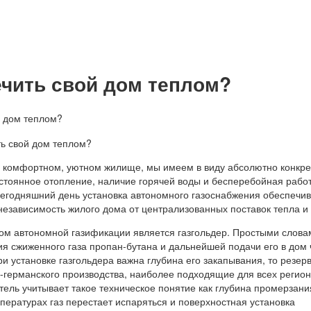
ечить свой дом теплом?
о комфортном, уютном жилище, мы имеем в виду абсолютно конкр
стоянное отопление, наличие горячей воды и бесперебойная работ
сегодняшний день установка автономного газоснабжения обеспечи
езависимость жилого дома от централизованных поставок тепла и 
м автономной газификации является газгольдер. Простыми слова
ия сжиженного газа пропан-бутана и дальнейшей подачи его в дом 
ри установке газгольдера важна глубина его закапывания, то резер
о-германского производства, наиболее подходящие для всех регио
итель учитывает такое техническое понятие как глубина промерзани
мпературах газ перестает испаряться и поверхностная установка