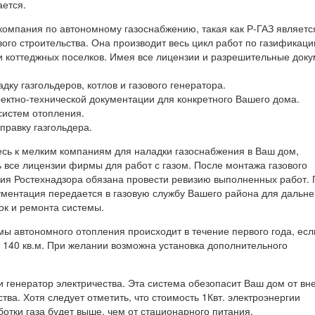
ается.
компания по автономному газоснабжению, такая как Р-ГАЗ являетс
ого строительства. Она производит весь цикл работ по газификации
 и коттеджных поселков. Имея все лицензии и разрешительные доку
дку газгольдеров, котлов и газового генератора.
оектно-технической документации для конкретного Вашего дома.
 систем отопления.
аправку газгольдера.
сь к мелким компаниям для наладки газоснабжения в Ваш дом,
 все лицензии фирмы для работ с газом. После монтажа газового
ия Ростехнадзора обязана провести ревизию выполненных работ.
кументация передается в газовую службу Вашего района для дальн
ок и ремонта системы.
мы автономного отопления происходит в течение первого года, ес
 140 кв.м. При желании возможна установка дополнительного
и генератор электричества. Эта система обезопасит Ваш дом от вн
тва. Хотя следует отметить, что стоимость 1Квт. электроэнергии
отки газа будет выше, чем от стационарного питания.