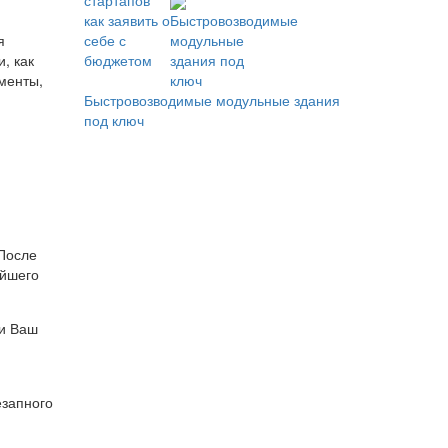
я
, как
менты,
Быстровозводимые модульные здания
под ключ
 После
ейшего
ли Ваш
езапного