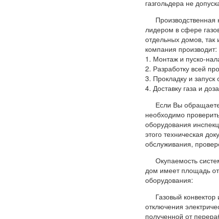
газгольдера не допуск
Производственная 
лидером в сфере газов
отдельных домов, так
компания производит:
1. Монтаж и пуско-нала
2. Разработку всей пр
3. Прокладку и запуск
4. Доставку газа и доз
Если Вы обращаете
необходимо проверить
оборудования инспекц
этого техническая до
обслуживания, провер
Окупаемость систе
дом имеет площадь от
оборудования:
Газовый конвектор 
отключения электричес
полученной от перераб