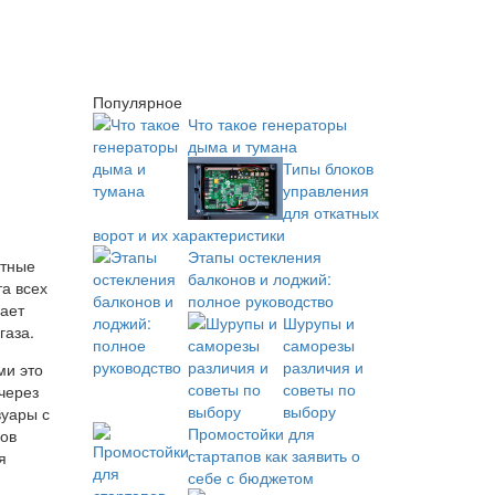
Популярное
Что такое генераторы
дыма и тумана
Типы блоков
управления
для откатных
ворот и их характеристики
Этапы остекления
етные
балконов и лоджий:
а всех
полное руководство
вает
Шурупы и
газа.
саморезы
различия и
ми это
советы по
через
выбору
вуары с
Промостойки для
нов
стартапов как заявить о
я
себе с бюджетом