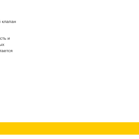
й клапан
сть и
ых
тается