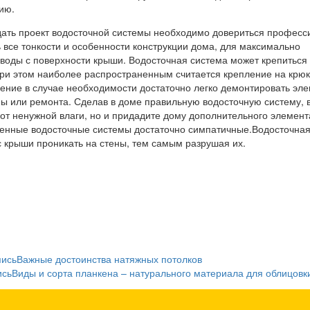
ию.
здать проект водосточной системы необходимо довериться професс
 все тонкости и особенности конструкции дома, для максимально
воды с поверхности крыши. Водосточная система может крепиться
ри этом наиболее распространенным считается крепление на крюк
ление в случае необходимости достаточно легко демонтировать эл
ны или ремонта. Сделав в доме правильную водосточную систему, 
 от ненужной влаги, но и придадите дому дополнительного элемент
еменные водосточные системы достаточно симпатичные.Водосточна
с крыши проникать на стены, тем самым разрушая их.
пись
Важные достоинства натяжных потолков
ись
Виды и сорта планкена – натурального материала для облицовк