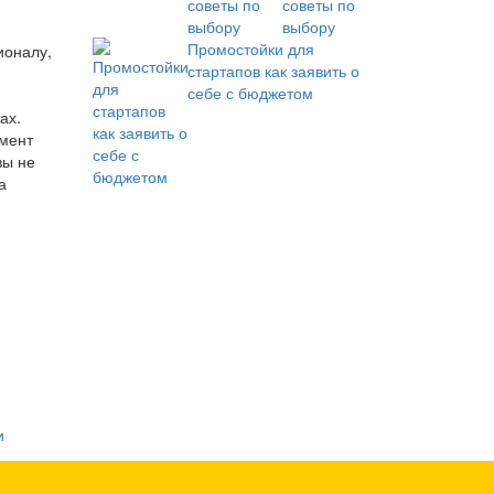
советы по
выбору
Промостойки для
ионалу,
стартапов как заявить о
себе с бюджетом
ах.
емент
вы не
а
я
и