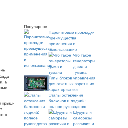
Популярное
Паронитовые прокладки
преимущества
применения и
использование
Что такое
генераторы
дыма и
ень
тумана
Когда
Типы блоков управления
и, а
для откатных ворот и их
чных
характеристики
Этапы остекления
балконов и лоджий:
и крыши
полное руководство
т
Шурупы и
шего
саморезы
различия и