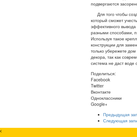
подвергаются засорен
Для того чтобы со
который сможет учесть
эффективного вывода 
разными способами, п
Используя такое креп
конструкции для заме
только убережете дом
декора, так как совр
система не даст воде 
Поделиться:
Facebook
Twitter
Вконтакте
Одноклассники
Google+
Предыдущая за
Следующая зап
×