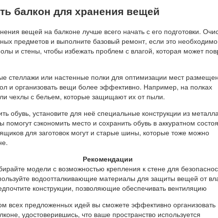
ить балкон для хранения вещей
ения вещей на балконе лучше всего начать с его подготовки. Очи
жных предметов и выполните базовый ремонт, если это необходимо
олы и стены, чтобы избежать проблем с влагой, которая может пов
ые стеллажи или настенные полки для оптимизации мест размещен
пол и организовать вещи более эффективно. Например, на полках
ли чехлы с бельем, которые защищают их от пыли.
ть обувь, установите для неё специальные конструкции из металл
ы помогут сэкономить место и сохранить обувь в аккуратном состо
ящиков для заготовок могут и старые шины, которые тоже можно
не.
Рекомендации
ирайте модели с возможностью крепления к стене для безопаснос
пользуйте водоотталкивающие материалы для защиты вещей от вл
едпочтите конструкции, позволяющие обеспечивать вентиляцию
том всех предложенных идей вы сможете эффективно организовать
лконе, удостоверившись, что ваше пространство используется