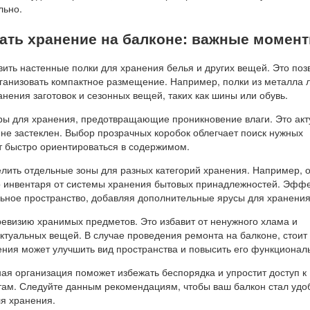
льно.
вать хранение на балконе: важные момен
ить настенные полки для хранения белья и других вещей. Это поз
рганизовать компактное размещение. Например, полки из металла 
анения заготовок и сезонных вещей, таких как шины или обувь.
ры для хранения, предотвращающие проникновение влаги. Это акт
не застеклен. Выбор прозрачных коробок облегчает поиск нужных
т быстро ориентироваться в содержимом.
лить отдельные зоны для разных категорий хранения. Например, 
о инвентаря от системы хранения бытовых принадлежностей. Эфф
льное пространство, добавляя дополнительные ярусы для хранени
ревизию хранимых предметов. Это избавит от ненужного хлама и
ктуальных вещей. В случае проведения ремонта на балконе, стоит 
ения может улучшить вид пространства и повысить его функциональ
ая организация поможет избежать беспорядка и упростит доступ к
ам. Следуйте данным рекомендациям, чтобы ваш балкон стал удо
я хранения.