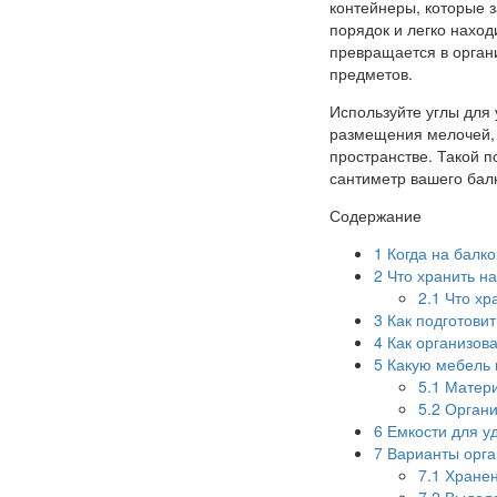
контейнеры, которые 
порядок и легко наход
превращается в орган
предметов.
Используйте углы для 
размещения мелочей, к
пространстве. Такой 
сантиметр вашего балк
Содержание
1
Когда на балко
2
Что хранить н
2.1
Что хр
3
Как подготовит
4
Как организов
5
Какую мебель 
5.1
Матери
5.2
Органи
6
Емкости для у
7
Варианты орга
7.1
Хранен
7.2
Выделе