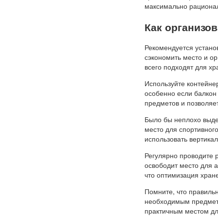
максимально рациона
Как организо
Рекомендуется установ
сэкономить место и о
всего подходят для хр
Используйте контейне
особенно если балкон 
предметов и позволяе
Было бы неплохо выде
место для спортивног
использовать вертика
Регулярно проводите 
освободит место для а
что оптимизация хран
Помните, что правильн
необходимым предмет
практичным местом дл