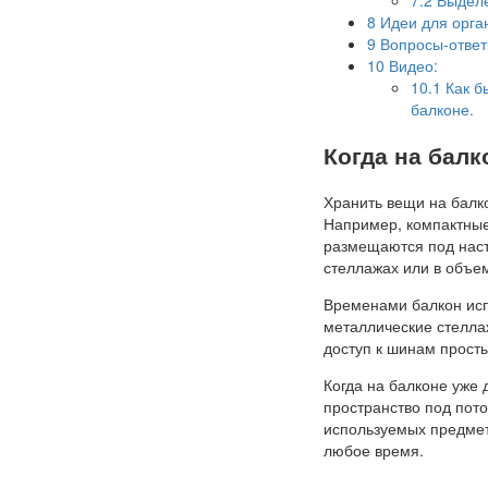
8
Идеи для орга
9
Вопросы-отве
10
Видео:
10.1
Как б
балконе.
Когда на бал
Хранить вещи на балко
Например, компактные
размещаются под наст
стеллажах или в объем
Временами балкон исп
металлические стеллаж
доступ к шинам просты
Когда на балконе уже 
пространство под пот
используемых предмето
любое время.