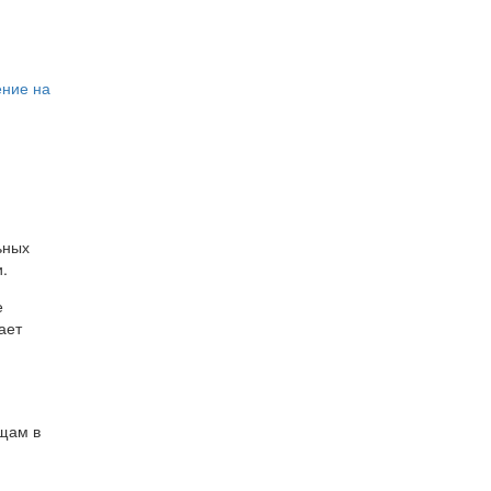
ение на
ьных
.
е
ает
ещам в