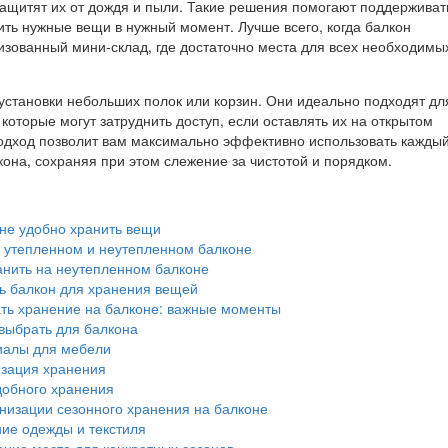
защитят их от дождя и пыли. Такие решения помогают поддерживат
ить нужные вещи в нужный момент. Лучше всего, когда балкон
изованный мини-склад, где достаточно места для всех необходимы
установки небольших полок или корзин. Они идеально подходят дл
оторые могут затруднить доступ, если оставлять их на открытом
подход позволит вам максимально эффективно использовать кажды
она, сохраняя при этом слежение за чистотой и порядком.
не удобно хранить вещи
а утепленном и неутепленном балконе
анить на неутепленном балконе
ь балкон для хранения вещей
ать хранение на балконе: важные моменты
выбрать для балкона
алы для мебели
зация хранения
добного хранения
низации сезонного хранения на балконе
ие одежды и текстиля
ние места для конкретных сезонов