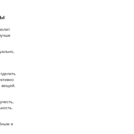
ты
волит
лучше
уально,
отделить
ективно
я вещей.
учесть,
ность.
бным и