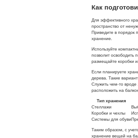
Как подготов
Для эффективного хран
пространство от нену
Приведите в порядок п
хранение.
Используйте компактн
позволит освободить 
размещайте коробки и
Если планируете храни
дерева. Такие вариант
Служить чем-то вроде 
расположить на балко
Тип хранения
Стеллажи
Выб
Коробки и чехлы
Ис
Системы для обуви
Пр
Таким образом, с уче
хранение вещей на ба