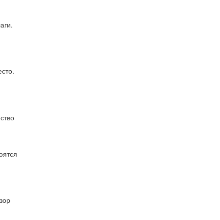
аги.
сто.
ство
оятся
зор