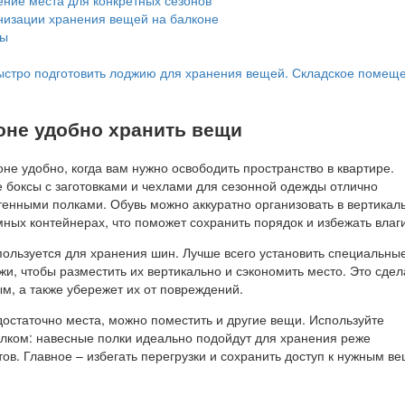
низации хранения вещей на балконе
ты
ыстро подготовить лоджию для хранения вещей. Складское помещ
коне удобно хранить вещи
не удобно, когда вам нужно освободить пространство в квартире.
 боксы с заготовками и чехлами для сезонной одежды отлично
енными полками. Обувь можно аккуратно организовать в вертикал
ных контейнерах, что поможет сохранить порядок и избежать влаги
ользуется для хранения шин. Лучше всего установить специальны
и, чтобы разместить их вертикально и сэкономить место. Это сдел
м, а также убережет их от повреждений.
достаточно места, можно поместить и другие вещи. Используйте
олком: навесные полки идеально подойдут для хранения реже
в. Главное – избегать перегрузки и сохранить доступ к нужным в