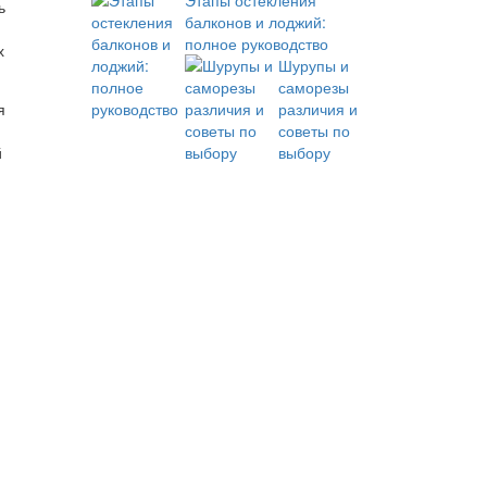
Этапы остекления
ь
балконов и лоджий:
полное руководство
х
Шурупы и
саморезы
я
различия и
советы по
й
выбору