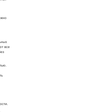
я
ожно
ьных
ют все
без
тью.
ть
ости.