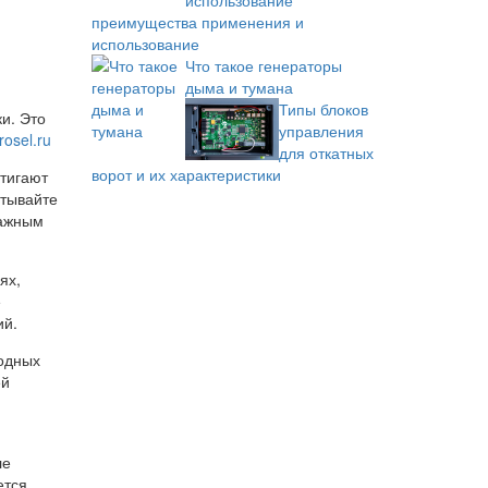
преимущества применения и
использование
Что такое генераторы
дыма и тумана
Типы блоков
ки. Это
управления
rosel.ru
для откатных
ворот и их характеристики
стигают
итывайте
важным
ях,
е
ий.
лодных
ей
ле
ется