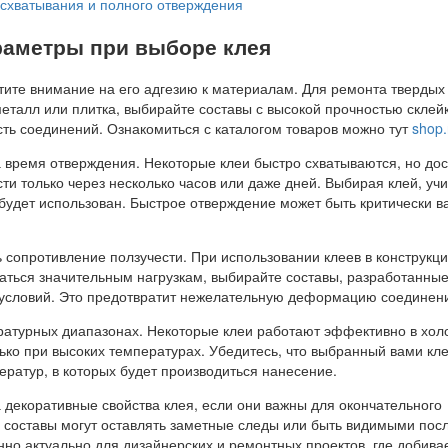
схватывания и полного отверждения
аметры при выборе клея
тите внимание на его адгезию к материалам. Для ремонта твердых
 металл или плитка, выбирайте составы с высокой прочностью склей
сть соединений. Ознакомиться с каталогом товаров можно тут
shop.
 время отверждения. Некоторые клеи быстро схватываются, но до
и только через несколько часов или даже дней. Выбирая клей, уч
 будет использован. Быстрое отверждение может быть критически 
 сопротивление ползучести. При использовании клеев в конструкци
гаться значительным нагрузкам, выбирайте составы, разработанны
 условий. Это предотвратит нежелательную деформацию соединен
ратурных диапазонах. Некоторые клеи работают эффективно в хо
лько при высоких температурах. Убедитесь, что выбранный вами кл
ератур, в которых будет производиться нанесение.
 декоративные свойства клея, если они важны для окончательного
е составы могут оставлять заметные следы или быть видимыми пос
но актуально для дизайнерских и ремонтных проектов, где добива