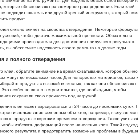
те внимание на инструменты. Для жидких клеевых основ выбирайт
и, которые обеспечивают равномерное распределение. Если клей
чше подходит шпатель или другой крепкий инструмент, который по
ить продукт.
ь клея сильно влияет на свойства отверждения. Некоторые формулы
 условий, чтобы достичь максимальной прочности. Обязательно
ендациями производителя для достижения наилучшего результата.
ть, вы обеспечите надежность своего ремонта на долгие годы.
я и полного отверждения
о клея, обратите внимание на время схватывания, которое обычно
ких минут до нескольких часов. Для непористых материалов, таких 
бирайте продукты с высокой вязкостью, так как они обеспечивают
Это особенно важно в строительстве, где необходимо, чтобы
ения сохраняли свою прочность под нагрузкой.
ения клея может варьироваться от 24 часов до нескольких суток. 
ыстрое использование склеенных объектов, например, в случае мо
зовать продукты с коротким временем отверждения. Также учитыва
, чтобы избежать деформаций после нанесения клея. Такой подход
ежного результата и предотвратить возможные проблемы в будуще