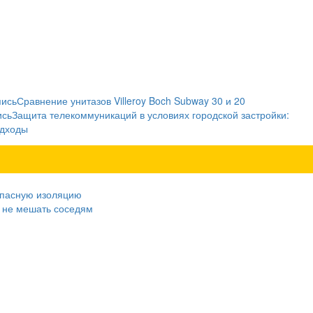
пись
Сравнение унитазов Villeroy Boch Subway 30 и 20
ись
Защита телекоммуникаций в условиях городской застройки:
одходы
зопасную изоляцию
к не мешать соседям