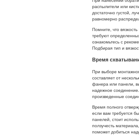
При нанесении обрати
распылители или кист
достаточно густой, лу
равномерно распредел
Помните, что вязкост
требуют определенных
ознакомьтесь с реком
Подбирая тип и вязкос
Время схватывани
При выборе монтажног
составляет от несколь
фанера или панели, вы
надежное соединение. 
произведенные соедин
Время полного отвержд
если вам требуется б
панелей, стоит исполь
ползучесть материала
поможет добиться над