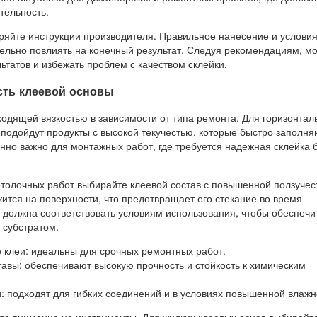
тельность.
еряйте инструкции производителя. Правильное нанесение и услови
тельно повлиять на конечный результат. Следуя рекомендациям, м
ьтатов и избежать проблем с качеством склейки.
есть клеевой основы
ходящей вязкостью в зависимости от типа ремонта. Для горизонтал
подойдут продукты с высокой текучестью, которые быстро заполня
нно важно для монтажных работ, где требуется надежная склейка 
отолочных работ выбирайте клеевой состав с повышенной ползучес
ится на поверхности, что предотвращает его стекание во время
 должна соответствовать условиям использования, чтобы обеспечи
 субстратом.
 клеи: идеальны для срочных ремонтных работ.
авы: обеспечивают высокую прочность и стойкость к химическим
: подходят для гибких соединений и в условиях повышенной влажн