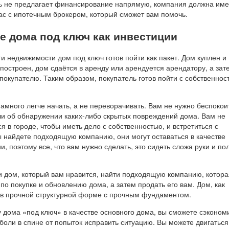
ль не предлагает финансирование напрямую, компания должна име
вас с ипотечным брокером, который сможет вам помочь.
е дома под ключ как инвестиции
и недвижимости дом под ключ готов пойти как пакет. Дом куплен и
построен, дом сдаётся в аренду или арендуется арендатору, а зат
окупателю. Таким образом, покупатель готов пойти с собственнос
амного легче начать, а не переворачивать. Вам не нужно беспокои
ли об обнаружении каких-либо скрытых повреждений дома. Вам не
я в городе, чтобы иметь дело с собственностью, и встретиться с
ы найдете подходящую компанию, они могут оставаться в качестве
 поэтому все, что вам нужно сделать, это сидеть сложа руки и по
и дом, который вам нравится, найти подходящую компанию, котора
по покупке и обновлению дома, а затем продать его вам. Дом, как
 в прочной структурной форме с прочным фундаментом.
 дома «под ключ» в качестве основного дома, вы сможете сэконом
боли в спине от попыток исправить ситуацию. Вы можете двигаться