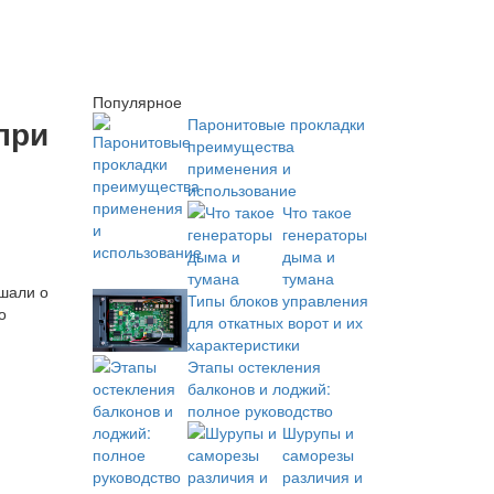
Популярное
при
Паронитовые прокладки
преимущества
применения и
использование
Что такое
генераторы
дыма и
тумана
ышали о
Типы блоков управления
о
для откатных ворот и их
характеристики
Этапы остекления
балконов и лоджий:
полное руководство
Шурупы и
саморезы
различия и