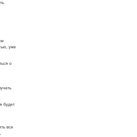
ть
ем
тью, уже
ться о
лучать
я будет
ить все
,