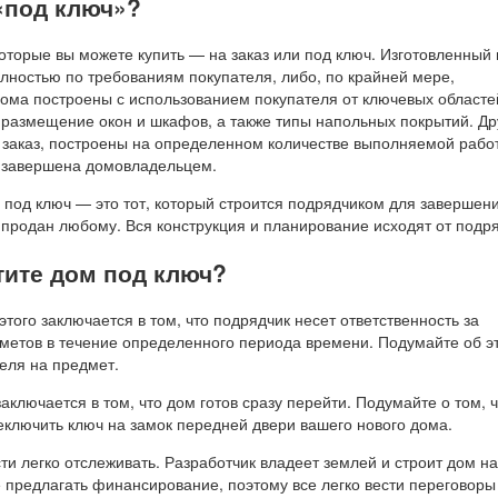
«под ключ»?
которые вы можете купить — на заказ или под ключ. Изготовленный 
лностью по требованиям покупателя, либо, по крайней мере,
дома построены с использованием покупателя от ключевых областей
 размещение окон и шкафов, а также типы напольных покрытий. Др
 заказ, построены на определенном количестве выполняемой работ
т завершена домовладельцем.
 под ключ — это тот, который строится подрядчиком для завершени
 продан любому. Вся конструкция и планирование исходят от подря
тите дом под ключ?
того заключается в том, что подрядчик несет ответственность за
метов в течение определенного периода времени. Подумайте об э
еля на предмет.
аключается в том, что дом готов сразу перейти. Подумайте о том, 
еключить ключ на замок передней двери вашего нового дома.
ти легко отслеживать. Разработчик владеет землей и строит дом на
 предлагать финансирование, поэтому все легко вести переговоры 