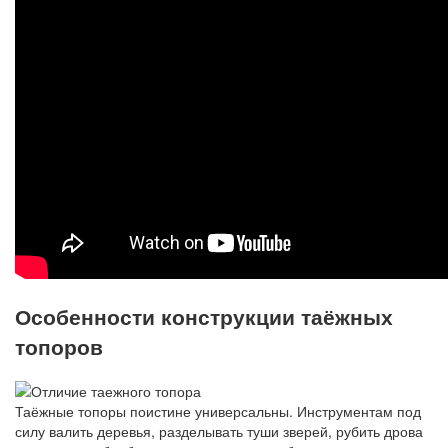
Особенности конструкции таёжных
топоров
Таёжные топоры поистине универсальны. Инструментам под
силу валить деревья, разделывать туши зверей, рубить дрова