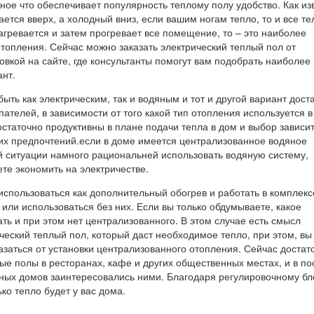
ное что обеспечивает популярность теплому полу удобство. Как из
ется вверх, а холодный вниз, если вашим ногам тепло, то и все те
агревается и затем прогревает все помещение, то – это наиболее
топления. Сейчас можно заказать электрический теплый пол от
овкой на сайте, где консультанты помогут вам подобрать наиболее
нт.
ыть как электрическим, так и водяным и тот и другой вариант дост
ателей, в зависимости от того какой тип отопления используется 
статочно продуктивны в плане подачи тепла в дом и выбор зависи
их предпочтений.если в доме имеется централизованное водяное
ой ситуации намного рациональней использовать водяную систему,
те экономить на электричестве.
спользоваться как дополнительный обогрев и работать в комплекс
ли использоваться без них. Если вы только обдумываете, какое
ть и при этом нет централизованного. В этом случае есть смысл
ческий теплый пол, который даст необходимое тепло, при этом, вы
заться от установки централизованного отопления. Сейчас достат
ые полы в ресторанах, кафе и других общественных местах, и в п
ных домов заинтересовались ними. Благодаря регулировочному бл
ко тепло будет у вас дома.