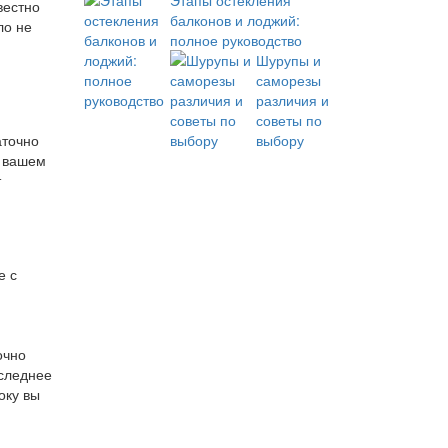
Этапы остекления
вестно
балконов и лоджий:
ло не
полное руководство
Шурупы и
саморезы
различия и
советы по
аточно
выбору
в вашем
т
е с
очно
оследнее
оку вы