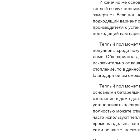
И конечно же основ
теплый воздух поднима
замерзнет. Если пол н
подходящий вариант о
производителя с устан
подходящий вам вариа
Теплый пол может б
популярны среди покуп
доме. Оба варианта до
исключительно от ваш
отопление, то в данн
благодаря ей вы сможе
Теплый пол может и
основными батареями и
отопление в доме дела
устанавливать электри
полностью можете отка
часто используют тепл
время владельцы част
сами решаете, насколь
Поделиться: