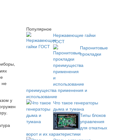
Популярное
Нержавеющие гайки
ГОСТ
Паронитовые
прокладки
риборы,
ниях
ые
 не
преимущества применения и
использование
азом у
Что такое генераторы
 огружен
дыма и тумана
еру.
Типы блоков
управления
атура
для откатных
ворот и их характеристики