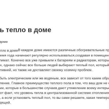
ь тепло в доме
В каждом доме имеются различные обогревательные п
ремя года начинают регулярно использоваться,создавая в помеще
имат. Конечно все уже привыкли к батареям и радиаторам, котор
х, однако сейчас все больше людей выбирают теплый пол, который
ивней, но также не доставляет своему хозяину проблем.
ыть электрическим или же водяным, все зависит от того каким обр
ление. Главное преимущество теплого пола в том, что ваш дом не
и, которые в большинстве случаев дают утяжеление всему интерь
тот факт, что уровень тепла в централизованной системе отопления
 а если установить теплый пол, то вы сами решаете, какая темпер
дящей.