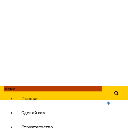
Меню
Главная
Сделай сам
Строительство