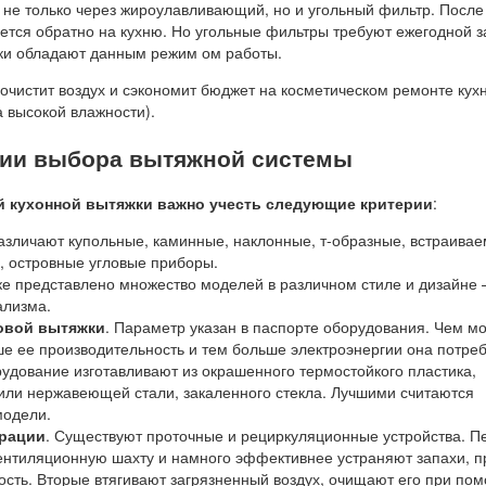
 не только через жироулавливающий, но и угольный фильтр. После
ется обратно на кухню. Но угольные фильтры требуют ежегодной 
жки обладают данным режим ом работы.
очистит воздух и сэкономит бюджет на косметическом ремонте кух
а высокой влажности).
ии выбора вытяжной системы
 кухонной вытяжки важно учесть следующие критерии
:
Различают купольные, каминные, наклонные, т-образные, встраива
, островные угловые приборы.
ке представлено множество моделей в различном стиле и дизайне 
ализма.
овой вытяжки
. Параметр указан в паспорте оборудования. Чем 
ше ее производительность и тем больше электроэнергии она потреб
рудование изготавливают из окрашенного термостойкого пластика,
или нержавеющей стали, закаленного стекла. Лучшими считаются
модели.
рации
. Существуют проточные и рециркуляционные устройства. П
ентиляционную шахту и намного эффективнее устраняют запахи, п
ость. Вторые втягивают загрязненный воздух, очищают его при по