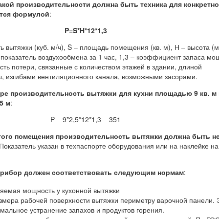
акой производительности должна быть техника для конкретно
ются формулой
:
P=S*H*12*1,3
 вытяжки (куб. м/ч), S – площадь помещения (кв. м), Н – высота (м
показатель воздухообмена за 1 час, 1,3 – коэффициент запаса мо
сть потери, связанные с количеством этажей в здании, длиной
, изгибами вентиляционного канала, возможными засорами.
ре производительность вытяжки для кухни площадью 9 кв. м 
5 м
:
P = 9*2,5*12*1,3 = 351
того помещения производительность вытяжки должна быть н
 Показатель указан в техпаспорте оборудования или на наклейке на
рибор должен соответствовать следующим нормам
:
змера рабочей поверхности вытяжки периметру варочной панели. 
мальное устранение запахов и продуктов горения.