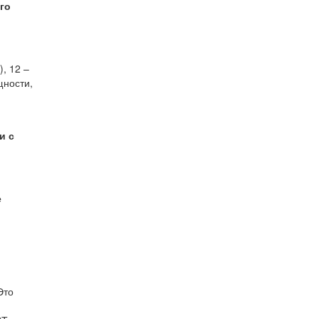
го
), 12 –
щности,
и с
е
Это