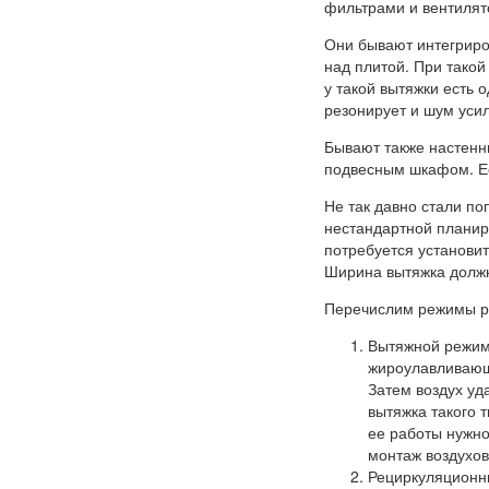
фильтрами и вентилято
Они бывают интегриро
над плитой. При тако
у такой вытяжки есть 
резонирует и шум уси
Бывают также настенн
подвесным шкафом. Ес
Не так давно стали п
нестандартной планиро
потребуется установить
Ширина вытяжка должн
Перечислим режимы р
Вытяжной режим.
жироулавливающ
Затем воздух уд
вытяжка такого 
ее работы нужно
монтаж воздухов
Рециркуляционны