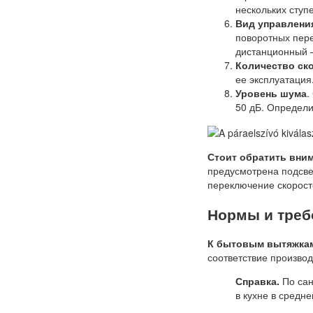
нескольких сту
Вид управлени
поворотных пере
дистанционный 
Количество ск
ее эксплуатация
Уровень шума
.
50 дБ. Определи
Стоит обратить вни
предусмотрена подсве
переключение скорост
Нормы и треб
К бытовым вытяжкам
соответствие произво
Справка.
По сан
в кухне в средне