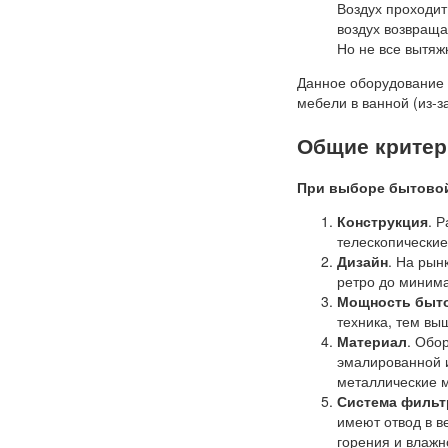
Воздух проходит
воздух возвраща
Но не все вытя
Данное оборудование 
мебели в ванной (из-з
Общие критер
При выборе бытовой
Конструкция
. 
телескопические
Дизайн
. На рын
ретро до миним
Мощность быт
техника, тем вы
Материал
. Обо
эмалированной 
металлические 
Система фильт
имеют отвод в в
горения и влажн