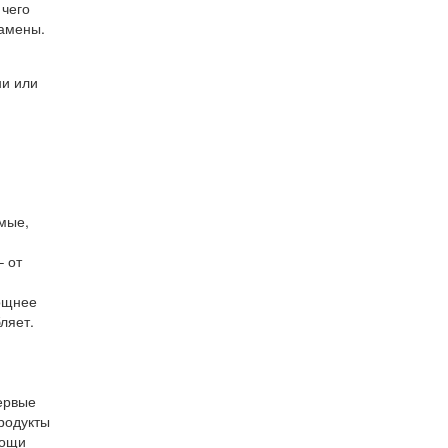
 чего
замены.
ни или
емые,
– от
мощнее
ляет.
ервые
родукты
мощи