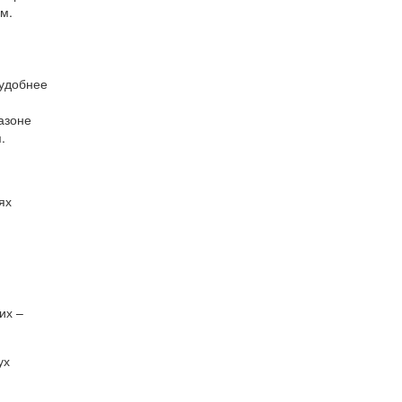
м.
 удобнее
азоне
.
ях
их –
ух