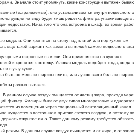
рами. Вначале стоит упомянуть, какие конструкции вытяжек бываю
ванные (встраиваемые), они устанавливаются внутри подвесного
й конструкции на виду будет лишь решетка фильтра улавливающего 
один недостаток. Из-за того что она встроена в шкаф, во время раб
ливается.
ые модели. Они крепятся на стену над плитой или под кухонным
ть еще такой вариант как замена вытяжкой самого подвесного шк
опулярными островные вытяжки. Они применяются на кухнях с
вкой и крепятся к потолку. Угловая модель подойдет тогда, когда 
 ее в углу кухни.
а быть не меньше ширины плиты, или лучше всего больше ширин
аботы разных вытяжек:
 В данном случае воздух очищается от частиц жира, проходя чере
ий фильтр. Фильтры бывают двух типов многоразовые и одноразо
аляется из помещения через специальный вентиляционный канал.
типа нуждается в постоянном притоке свежего воздуха, и поэтому в
 держать открытое окно. Также данному режиму требуется обязат
ода.
й режим. В данном случае воздух очищается и от жира, и от запах