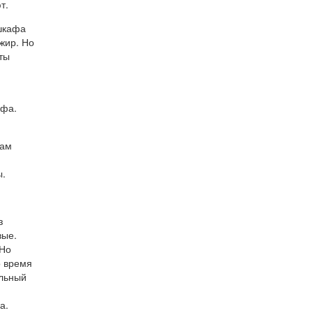
т.
 шкафа
жир. Но
оты
афа.
вам
ы.
з
вые.
 Но
о время
ельный
а.