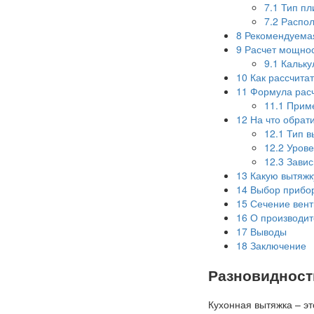
7.1
Тип пл
7.2
Распол
8
Рекомендуема
9
Расчет мощнос
9.1
Кальку
10
Как рассчитат
11
Формула рас
11.1
Приме
12
На что обрат
12.1
Тип в
12.2
Урове
12.3
Завис
13
Какую вытяжк
14
Выбор прибо
15
Сечение вент
16
О производит
17
Выводы
18
Заключение
Разновидност
Кухонная вытяжка – эт