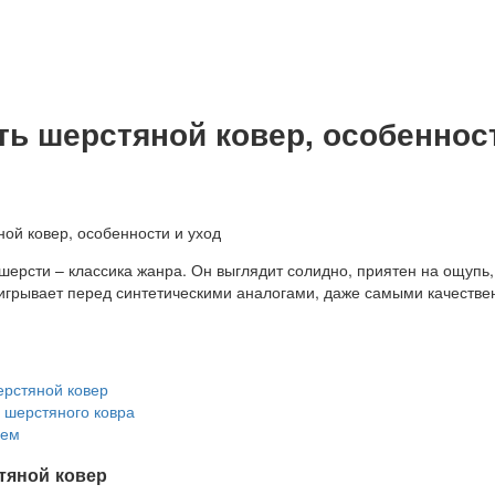
ть шерстяной ковер, особеннос
шерсти – классика жанра. Он выглядит солидно, приятен на ощупь,
ыигрывает перед синтетическими аналогами, даже самыми качеств
ерстяной ковер
шерстяного ковра
ием
тяной ковер