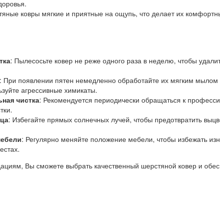
доровья.
тяные ковры мягкие и приятные на ощупь, что делает их комфорт
тка
: Пылесосьте ковер не реже одного раза в неделю, чтобы удали
: При появлении пятен немедленно обработайте их мягким мылом
ьзуйте агрессивные химикаты.
ная чистка
: Рекомендуется периодически обращаться к професс
тки.
нца
: Избегайте прямых солнечных лучей, чтобы предотвратить выц
мебели
: Регулярно меняйте положение мебели, чтобы избежать изн
естах.
ациям, Вы сможете выбрать качественный шерстяной ковер и обес