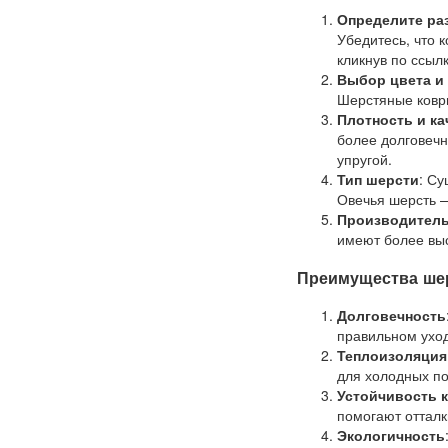
Определите ра
Убедитесь, что 
кликнув по ссылк
Выбор цвета и
Шерстяные ковры
Плотность и ка
более долговечн
упругой.
Тип шерсти
: Су
Овечья шерсть 
Производител
имеют более выс
Преимущества шер
Долговечность
правильном ухо
Теплоизоляция
для холодных п
Устойчивость к
помогают отталки
Экологичность