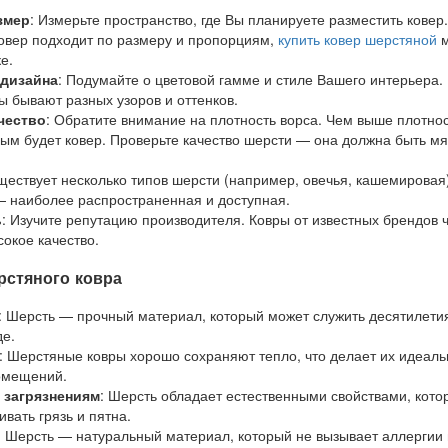
змер
: Измерьте пространство, где Вы планируете разместить ковер.
ковер подходит по размеру и пропорциям,
купить ковер шерстяной
м
е.
 дизайна
: Подумайте о цветовой гамме и стиле Вашего интерьера.
 бывают разных узоров и оттенков.
чество
: Обратите внимание на плотность ворса. Чем выше плотнос
ым будет ковер. Проверьте качество шерсти — она должна быть мя
ществует несколько типов шерсти (например, овечья, кашемировая)
— наиболее распространенная и доступная.
ь
: Изучите репутацию производителя. Ковры от известных брендов 
окое качество.
стяного ковра
: Шерсть — прочный материал, который может служить десятилети
де.
: Шерстяные ковры хорошо сохраняют тепло, что делает их идеал
омещений.
 загрязнениям
: Шерсть обладает естественными свойствами, кото
вать грязь и пятна.
: Шерсть — натуральный материал, который не вызывает аллергии 