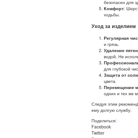
безопасен для з
Комфорт
: Шерс
ходьбы.
Уход за изделием
Регулярная чис
и грязь.
Удаление пятен
водой. Не испол
Профессиональ
для глубокой чис
Защита от сол
цвета.
Перемещение 
одних и тех же м
Следуя этим рекоменд
ему долгую службу.
Поделиться:
Facebook
Twitter