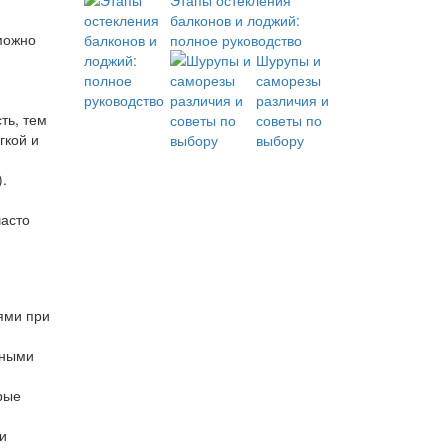
Этапы остекления
балконов и лоджий:
ожно
полное руководство
Шурупы и
саморезы
различия и
ть, тем
советы по
гкой и
выбору
.
часто
ями при
ьными
рые
и