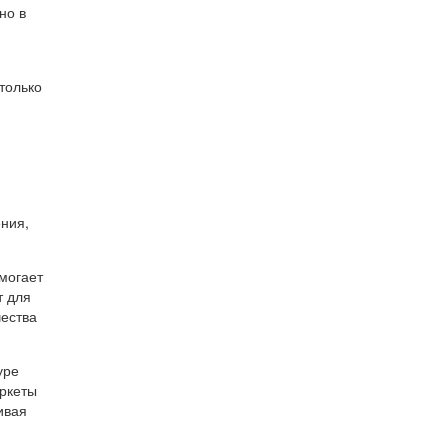
но в
только
ения,
могает
т для
чества
уре
аркеты
ивая