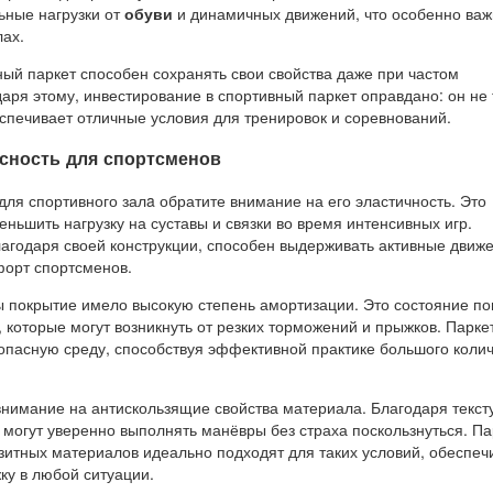
ьные нагрузки от
обуви
и динамичных движений, что особенно важ
ах.
ный паркет способен сохранять свои свойства даже при частом
аря этому, инвестирование в спортивный паркет оправдано: он не 
еспечивает отличные условия для тренировок и соревнований.
сность для спортсменов
ля спортивного залa обратите внимание на его эластичность. Это
еньшить нагрузку на суставы и связки во время интенсивных игр.
лагодаря своей конструкции, способен выдерживать активные движ
форт спортсменов.
ы покрытие имело высокую степень амортизации. Это состояние по
 которые могут возникнуть от резких торможений и прыжков. Парке
зопасную среду, способствуя эффективной практике большого коли
внимание на антискользящие свойства материала. Благодаря текст
 могут уверенно выполнять манёвры без страха поскользнуться. П
зитных материалов идеально подходят для таких условий, обеспеч
у в любой ситуации.