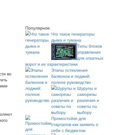
Популярное
Что такое генераторы
дыма и тумана
Типы блоков
управления
для откатных
ворот и их характеристики
Этапы остекления
сти во
балконов и лоджий:
тить
полное руководство
щими
Шурупы и
саморезы
различия и
советы по
выбору
воляют
Промостойки для
ного
стартапов как заявить о
себе с бюджетом