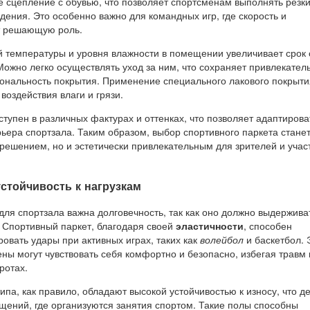
е сцепление с обувью, что позволяет спортсменам выполнять резк
дения. Это особенно важно для командных игр, где скорость и
т решающую роль.
 температуры и уровня влажности в помещении увеличивает срок
Можно легко осуществлять уход за ним, что сохраняет привлекател
ональность покрытия. Применение специального лакового покрыти
воздействия влаги и грязи.
тупен в различных фактурах и оттенках, что позволяет адаптирова
ьера спортзала. Таким образом, выбор спортивного паркета станет
решением, но и эстетически привлекательным для зрителей и учас
стойчивость к нагрузкам
ля спортзала важна долговечность, так как оно должно выдержива
. Спортивный паркет, благодаря своей
эластичности
, способен
овать удары при активных играх, таких как
волейбол
и баскетбол. 
ены могут чувствовать себя комфортно и безопасно, избегая травм
ротах.
ипа, как правило, обладают высокой устойчивостью к износу, что д
ений, где организуются занятия спортом. Такие полы способны