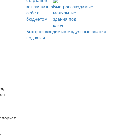
Быстровозводимые модульные здания
под ключ
л,
ает
у паркет
ет