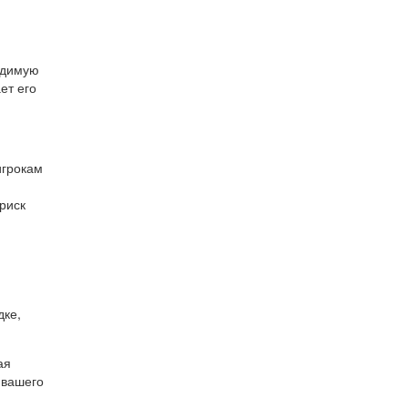
одимую
ет его
игрокам
риск
дке,
ая
 вашего