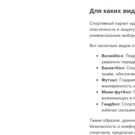
Для каких ви
Спортивный паркет ид
эластичность и защиту
универсальным выборо
Вот несколько видов с
Волейбол
: Пок
уверенно передв
Баскетбол
: Спо
травм, обеспечи
Футзал
: Гладка
маневренность и
Мини-футбол
:
возникающих в п
Гандбол
: Спорт
избегая скольже
Таким образом, данно
безопасность и комфо
спортзала, предлагая