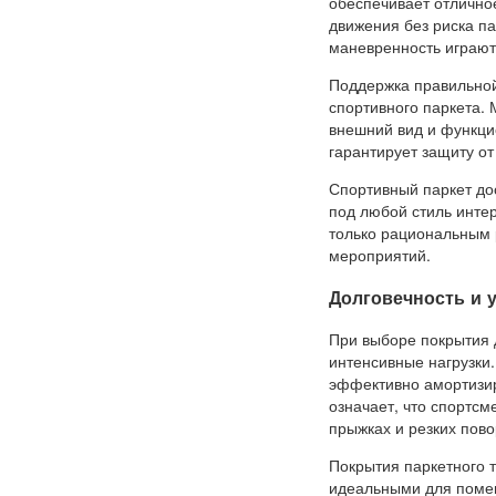
обеспечивает отлично
движения без риска па
маневренность играю
Поддержка правильной
спортивного паркета. 
внешний вид и функци
гарантирует защиту от 
Спортивный паркет дос
под любой стиль интер
только рациональным 
мероприятий.
Долговечность и у
При выборе покрытия д
интенсивные нагрузки
эффективно амортизир
означает, что спортсм
прыжках и резких пово
Покрытия паркетного т
идеальными для помещ