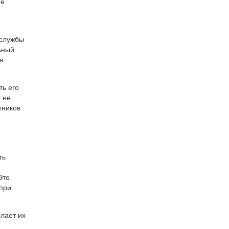
ие
 службы
ьный
я
ть его
 не
тников
ть
Это
 при
елает их