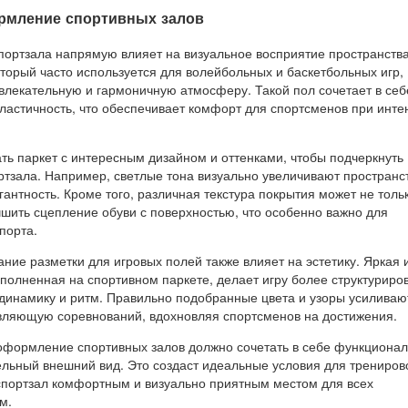
рмление спортивных залов
портзала напрямую влияет на визуальное восприятие пространства
торый часто используется для волейбольных и баскетбольных игр,
ивлекательную и гармоничную атмосферу. Такой пол сочетает в себ
эластичность, что обеспечивает комфорт для спортсменов при инт
ть паркет с интересным дизайном и оттенками, чтобы подчеркнуть
ртзала. Например, светлые тона визуально увеличивают пространст
антность. Кроме того, различная текстура покрытия может не толь
учшить сцепление обуви с поверхностью, что особенно важно для
порта.
ание разметки для игровых полей также влияет на эстетику. Яркая 
ыполненная на спортивном паркете, делает игру более структуриро
 динамику и ритм. Правильно подобранные цвета и узоры усиливаю
ляющую соревнований, вдохновляя спортсменов на достижения.
е оформление спортивных залов должно сочетать в себе функционал
ельный внешний вид. Это создаст идеальные условия для трениров
спортзал комфортным и визуально приятным местом для всех
м.