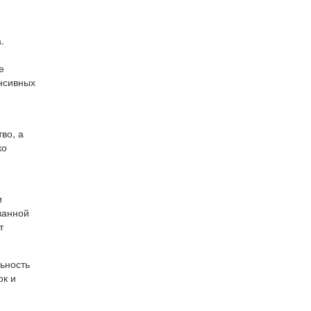
.
е
енсивных
во, а
ко
и
ванной
т
ьность
ок и