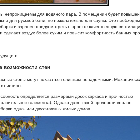
ны непроницаемы для водяного пара. В помещении будет повыше
льно для русской бани, но нежелательно для сауны. Это необходи
сборки и заранее предусмотреть в проекте качественную вентиляц
и сделает воздух более сухим и повысит комфортность банных про
е возможности стен
касные стены могут показаться слишком ненадежными. Механически
 от истины.
собность определяется размерами досок каркаса и прочностью
полнительного элемента). Однако даже такой прочности вполне
сборки одно- или двухэтажных жилых домов.