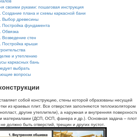
иалов
ня своими руками: пошаговая инструкция
. Создание плана и схемы каркасной бани
. Выбор древесины
. Постройка фундамента
. Обвязка
. Возведение стен
. Постройка крыши
троительства
делке и утеплению
сы каркасных бань
ледует выбрать
ающие вопросы
конструкции
ставляет собой конструкцию, стены которой образованы несущей
етки из краевых плит. Все отверстия заполняются теплоизолятором
нопласт, другие утеплители), а наружная и внутренняя поверхност
 материалами (ДСП, ОСП, фанера и др.). Основная задача – пло
 не должно быть отверстий, трещин и других пустот.