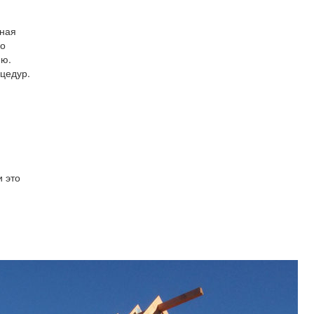
нная
мо
ию.
цедур.
 это