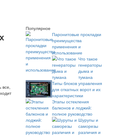
Популярное
х
Паронитовые прокладки
преимущества
применения и
использование
Что такое
генераторы
дыма и
тумана
Типы блоков управления
 все,
для откатных ворот и их
иходит
характеристики
Этапы остекления
балконов и лоджий:
полное руководство
Шурупы и
саморезы
различия и