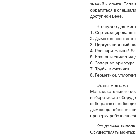
знаний и опыта. Если
обратиться в специали
доступной цене.
Что нужно для мон
1. Сертифицированный
2. Дымоход, соответс
3. Циркуляционный на
4. Расширительный бак
5. Клапаны снижения 
6. Запорная арматура
7. Трубы и фитинги.
8. Герметики, уплотн
Этапы монтажа
Монтаж котельного об
выбора места оборудо
себя расчет необходи
дымохода, обеспечения
проверку работоспособ
Кто должен выполн
Осуществлять монтаж