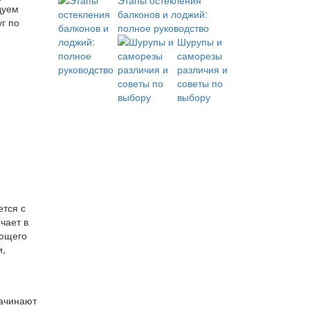
Этапы остекления
дуем
балконов и лоджий:
г по
полное руководство
Шурупы и
саморезы
различия и
советы по
выбору
ется с
чает в
ующего
и,
ачинают