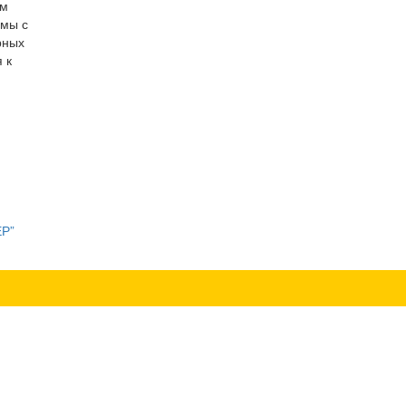
ям
емы с
рных
 к
ЕР”