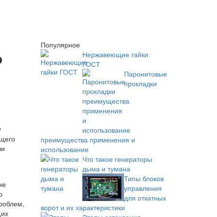
Популярное
о
Нержавеющие гайки
ГОСТ
Паронитовые
прокладки
о
ющего
преимущества применения и
ли
использование
Что такое генераторы
дыма и тумана
Типы блоков
не
управления
о
для откатных
роблем,
ворот и их характеристики
щих