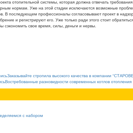
роекта отопительной системы, которая должна отвечать требовани
арным нормам. Уже на этой стадии исключаются возможные пробл
в. В последующем профессионалы согласовывают проект в надзо
брение и регистрируют его. Уже только ради этого стоит обратиться
ы сэкономить свое время, силы, деньги и нервы.
пись
Заказывайте стропила высокого качества в компании “СТАРОВ
ись
Востребованные разновидности современных котлов отопления
ределяемся с набором