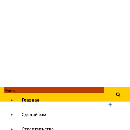
Меню
Главная
Сделай сам
Строительство