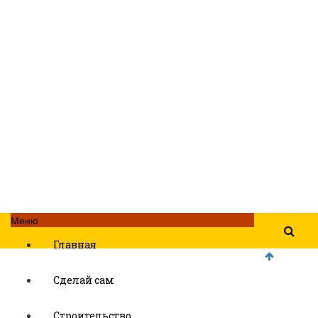
Меню
Главная
Сделай сам
Строительство