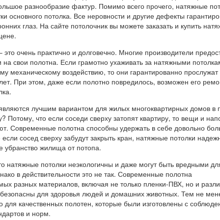
ольшое разнообразие фактур. Помимо всего прочего, натяжные по
ки основного потолка. Все неровности и другие дефекты гарантир
ронних глаз. На сайте потолочник вы можете заказать и купить нат
цене.
 это очень практично и долговечно. Многие производители предос
 на свои полотна. Если грамотно ухаживать за натяжными потолка
ому механическому воздействию, то они гарантированно прослужат 
лет. При этом, даже если полотно повредилось, возможен его ремо
лка.
являются лучшим вариантом для жилых многоквартирных домов в 
? Потому, что если соседи сверху затопят квартиру, то вещи и на
ют. Современные полотна способны удержать в себе довольно бо
 если сосед сверху забудут закрыть кран, натяжные потолки надеж
е убранство жилища от потопа.
то натяжные потолки неэкологичны и даже могут быть вредными дл
нако в действительности это не так. Современные полотна
мых разных материалов, включая не только пленки-ПВХ, но и разл
 безопасны для здоровья людей и домашних животных. Тем не мен
ко для качественных полотен, которые были изготовлены с соблюд
ндартов и норм.