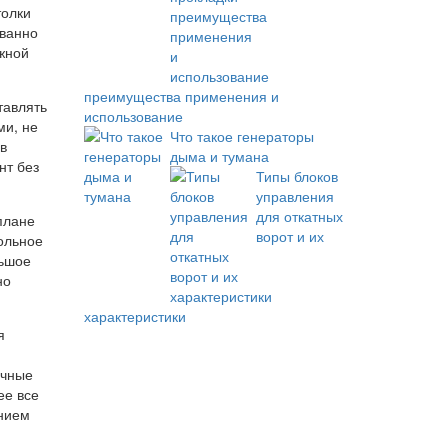
толки
ованно
яжной
преимущества применения и
тавлять
использование
ми, не
Что такое генераторы
в
дыма и тумана
нт без
Типы блоков
управления
для откатных
плане
ворот и их
польное
льшое
но
характеристики
я
ичные
ее все
ением