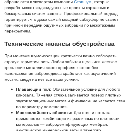
обращаются к экспертам компании
Стопшум
, которые
разрабатывают индивидуальные проекты каркасных и
бескаркасных систем защиты. Профессиональный подход
гарантирует, что даже самый мощный сабвуфер не станет
причиной передачи ощутимых вибраций по межэтажным
перекрытиям.
Технические нюансы обустройства
При монтаже шумоизоляции критически важно соблюдать
строгую герметичность. Любая забытая щель или жесткое
крепление металлического профиля к стене без
использования виброподвеса сработает как акустический
мостик, сведя на нет все ваши усилия.
Плавающий пол:
Обязательное условие для любого
кинозала. Тяжелая стяжка заливается поверх плотных
звукоизоляционных матов и физически не касается стен
по периметру помещения.
Многослойность обшивки:
Для стен и потолка
применяется комбинация из различных по плотности
материалов — вибродемпфирующих мембран,
акустической минеральной ваты и тяжелого