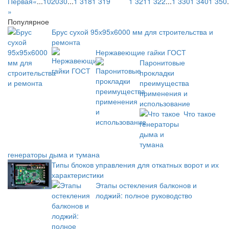
Первая
«
...
10
20
30
...
1 318
1 319
1 320
1 321
1 322
...
1 330
1 340
1 350
.
»
Популярное
Брус сухой 95х95х6000 мм для строительства и
ремонта
Нержавеющие гайки ГОСТ
Паронитовые
прокладки
преимущества
применения и
использование
Что такое
генераторы дыма и тумана
Типы блоков управления для откатных ворот и их
характеристики
Этапы остекления балконов и
лоджий: полное руководство