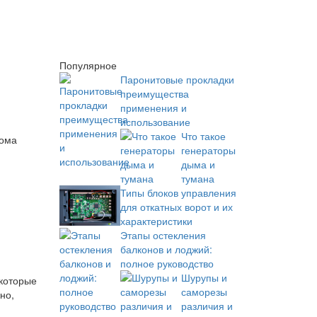
Популярное
Паронитовые прокладки
преимущества
применения и
использование
Что такое
дома
генераторы
дыма и
тумана
Типы блоков управления
для откатных ворот и их
характеристики
Этапы остекления
балконов и лоджий:
полное руководство
Шурупы и
 которые
саморезы
но,
различия и