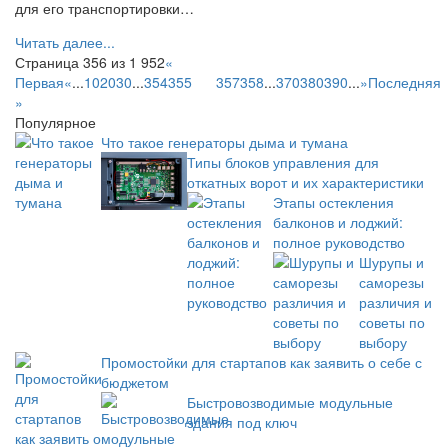
для его транспортировки…
Читать далее...
Страница 356 из 1 952
«
Первая
«
...
10
20
30
...
354
355
356
357
358
...
370
380
390
...
»
Последняя
»
Популярное
Что такое генераторы дыма и тумана
Типы блоков управления для
откатных ворот и их характеристики
Этапы остекления
балконов и лоджий:
полное руководство
Шурупы и
саморезы
различия и
советы по
выбору
Промостойки для стартапов как заявить о себе с
бюджетом
Быстровозводимые модульные
здания под ключ