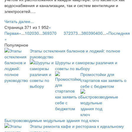
водоснабжения и канализации, так и систем вентиляции и
электросетей….
Читать далее...
Страница 371 из 1 952
«
Первая
«
...
10
20
30
...
369
370
371
372
373
...
380
390
400
...
»
Последняя
»
Популярное
Этапы остекления балконов и лоджий: полное
руководство
Шурупы и саморезы различия и
советы по выбору
Промостойки для
стартапов как заявить о
себе с бюджетом
Быстровозводимые модульные здания под ключ
Этапы ремонта кафе и ресторана к идеальному