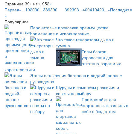
Страница 391 из 1 952
«
Первая
«
...
10
20
30
...
389
390
391
392
393
...
400
410
420
...
»
Последняя
»
Популярное
Паронитовые прокладки преимущества
применения и использование
Что такое генераторы дыма и
тумана
Типы блоков
управления для
откатных ворот и их
характеристики
Этапы остекления балконов и лоджий: полное
руководство
Шурупы и саморезы различия и
советы по выбору
Промостойки для
стартапов как заявить о
себе с бюджетом