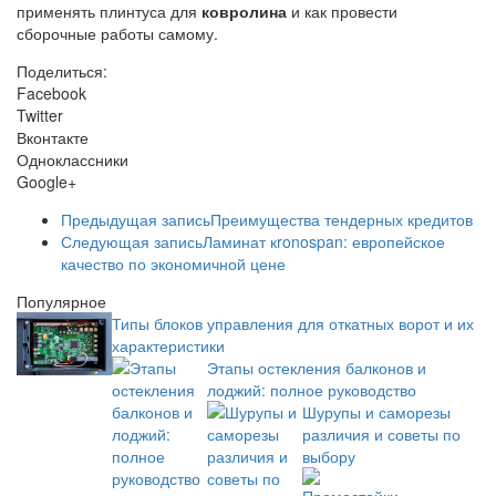
применять плинтуса для
ковролина
и как провести
сборочные работы самому.
Поделиться:
Facebook
Twitter
Вконтакте
Одноклассники
Google+
Предыдущая запись
Преимущества тендерных кредитов
Следующая запись
Ламинат кronospan: европейское
качество по экономичной цене
Популярное
Типы блоков управления для откатных ворот и их
характеристики
Этапы остекления балконов и
лоджий: полное руководство
Шурупы и саморезы
различия и советы по
выбору