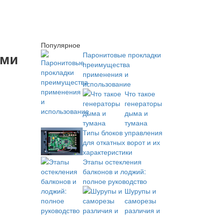
Популярное
ами
Паронитовые прокладки
преимущества
применения и
использование
Что такое
генераторы
дыма и
тумана
Типы блоков управления
для откатных ворот и их
характеристики
Этапы остекления
балконов и лоджий:
полное руководство
Шурупы и
саморезы
различия и