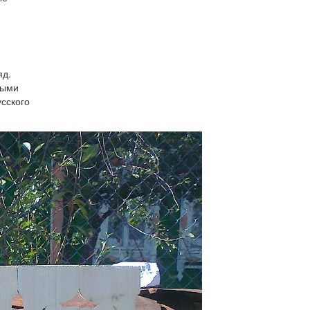
яд.
ными
сского