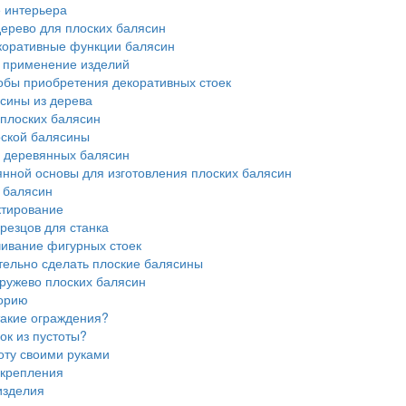
е интерьера
дерево для плоских балясин
оративные функции балясин
 применение изделий
обы приобретения декоративных стоек
сины из дерева
плоских балясин
ской балясины
 деревянных балясин
нной основы для изготовления плоских балясин
 балясин
тирование
резцов для станка
ивание фигурных стоек
тельно сделать плоские балясины
ружево плоских балясин
торию
акие ограждения?
ок из пустоты?
оту своими руками
крепления
изделия