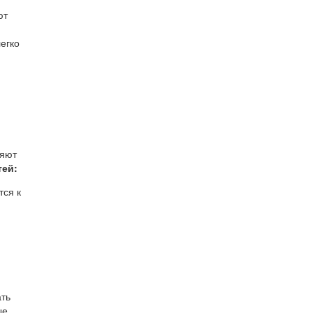
ют
егко
ляют
тей:
тся к
ать
ые