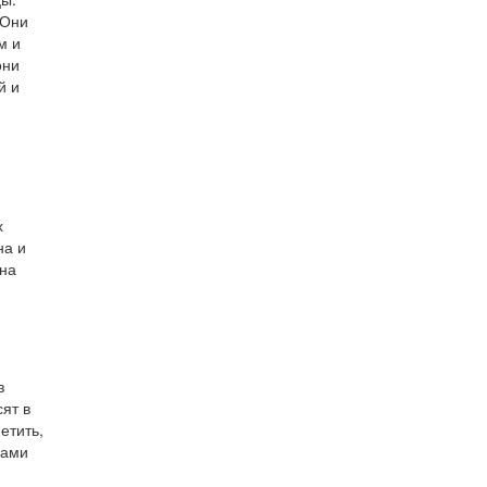
 Они
м и
они
й и
х
на и
 на
з
ят в
етить,
лами