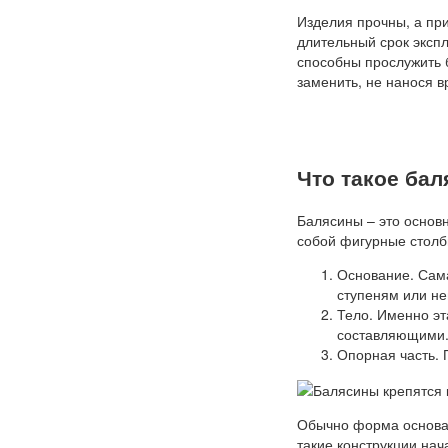
Изделия прочны, а при
длительный срок эксп
способны прослужить б
заменить, не нанося в
Что такое ба
Балясины – это основ
собой фигурные стол
Основание. Сама
ступеням или не
Тело. Именно эт
составляющими
Опорная часть. 
Обычно форма основан
такие конструкции на