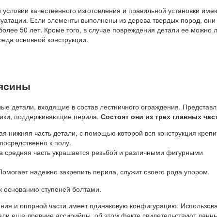
 условии качественного изготовления и правильной установки име
луатации. Если элементы выполнены из дерева твердых пород, они
олее 50 лет. Кроме того, в случае повреждения детали ее можно л
реда основной конструкции.
лясины
ные детали, входящие в состав лестничного ограждения. Представ
бики, поддерживающие перила.
Состоят они из трех главных час
я нижняя часть детали, с помощью которой вся конструкция крепи
посредственно к полу.
а средняя часть украшается резьбой и различными фигурными
.
Помогает надежно закрепить перила, служит своего рода упором.
ия и опорной части имеет одинаковую конфигурацию. Использов
чали еще древние ассирийцы, об этом факте свидетельствуют данн