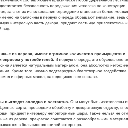
достигается безопасность передвижения человека по конструкции.
ил, за счет их использования ограждение становится более жестки
 именно на балясины в первую очередь обращают внимание, ведь 
амую интересную часть декора, придают лестнице привлекательны
 вид.
енные из дерева, имеют огромное количество преимуществ и
 спросом у потребителей.
В первую очередь, это обусловлено и
есина является натуральным материалом, она абсолютно нетоксич
ании. Кроме того, научно подтверждено благотворное воздействие
 смол и эфирных масел, находящихся в ее составе.
ы выглядят солидно и элегантно.
Они могут быть изготовлены и
 Ценные сорта, прошедшие обработку и декоративную отделку, внос
оши, придают интерьеру неповторимый шарм. Также нельзя не отм
нные из дерева, прекрасно сочетаются с разнообразными материа
исываются в большинство стилей интерьера.