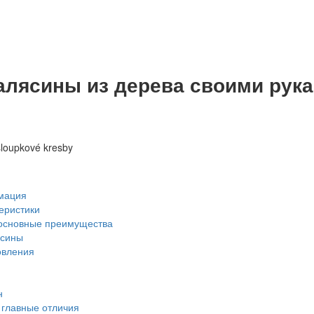
алясины из дерева своими рук
мация
еристики
основные преимущества
ясины
овления
н
 главные отличия