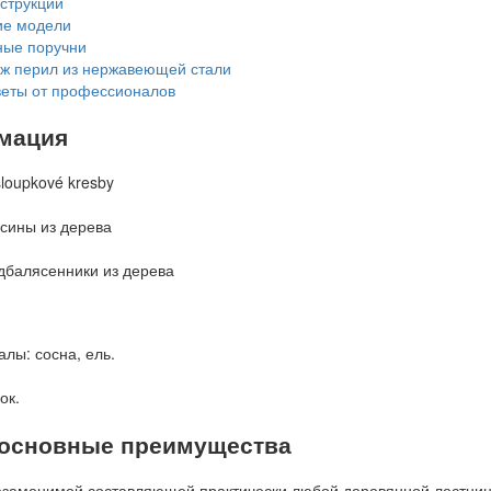
струкции
ие модели
ые поручни
ж перил из нержавеющей стали
еты от профессионалов
мация
лы: сосна, ель.
ок.
 основные преимущества
езаменимой составляющей практически любой деревянной лестниц