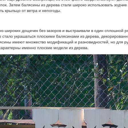
пок. Затем балясины из дерева стали широко использовать зодчие
ть крыльцо от ветра и непогоды.
из широких дощечек без зазоров и выстраивали в один сплошной р
о стало украшаться плоскими балясинами из дерева, декорирован
лясины имеют множество модификаций и разновидностей, но для ру
 характерны именно плоские модели из дерева.