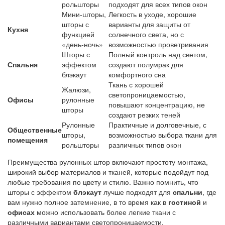
рольшторы
подходят для всех типов окон
Мини-шторы,
Легкость в уходе, хорошие
шторы с
варианты для защиты от
Кухня
функцией
солнечного света, но с
«день-ночь»
возможностью проветривания
Шторы с
Полный контроль над светом,
Спальня
эффектом
создают полумрак для
блэкаут
комфортного сна
Ткань с хорошей
Жалюзи,
светопроницаемостью,
Офисы
рулонные
повышают концентрацию, не
шторы
создают резких теней
Рулонные
Практичные и долговечные, с
Общественные
шторы,
возможностью выбора ткани для
помещения
рольшторы
различных типов окон
Преимущества рулонных штор включают простоту монтажа,
широкий выбор материалов и тканей, которые подойдут под
любые требования по цвету и стилю. Важно помнить, что
шторы с эффектом
блэкаут
лучше подходят для
спальни
, где
вам нужно полное затемнение, в то время как в
гостиной
и
офисах
можно использовать более легкие ткани с
различными вариантами светопроницаемости.