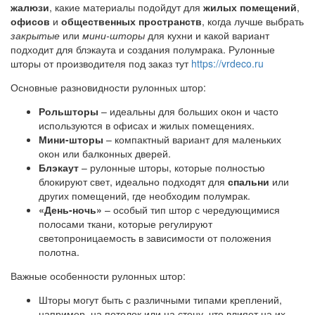
жалюзи
, какие материалы подойдут для
жилых помещений
,
офисов
и
общественных пространств
, когда лучше выбрать
закрытые
или
мини-шторы
для кухни и какой вариант
подходит для блэкаута и создания полумрака. Рулонные
шторы от производителя под заказ тут
https://vrdeco.ru
Основные разновидности рулонных штор:
Рольшторы
– идеальны для больших окон и часто
используются в офисах и жилых помещениях.
Мини-шторы
– компактный вариант для маленьких
окон или балконных дверей.
Блэкаут
– рулонные шторы, которые полностью
блокируют свет, идеально подходят для
спальни
или
других помещений, где необходим полумрак.
«День-ночь»
– особый тип штор с чередующимися
полосами ткани, которые регулируют
светопроницаемость в зависимости от положения
полотна.
Важные особенности рулонных штор:
Шторы могут быть с различными типами креплений,
например, на потолок или на стену, что влияет на их