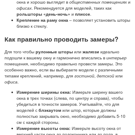
окна и хорошо выглядит в
общественных помещениях
и
офисах
. Рекомендуется для моделей, таких как
рольшторы «день-ночь»
и
плиссе
.
Крепление на раму окна
– позволяет установить шторы
близко к стеклу.
Как правильно проводить замеры?
Для того чтобы
рулонные шторы
или
жалюзи
идеально
подошли к вашему окну и гармонично вписались в
интерьер
помещения, необходимо правильно провести замеры. Это
особенно важно, если вы выбираете модели с различными
типами креплений, например, для
гостиной
,
детской
или
офиса
.
Измерение ширины окна:
Измерьте ширину вашего
окна в трех точках (слева, по центру и справа), чтобы
убедиться в точности замеров. Учитывайте, что для
моделей с
блэкаутом
или штор, которые должны
полностью закрывать окно, необходимо добавить 5-10
см с каждой стороны.
Измерение высоты окна:
Измерьте высоту окна от
верхней части окна до подоконника или до пола, в