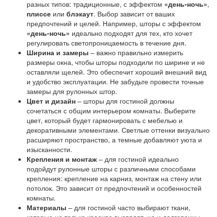
разных типов: традиционные, с эффектом
«день-ночь»
,
плиссе
или
блэкаут
. Выбор зависит от ваших
предпочтений и целей. Например, шторы с эффектом
«день-ночь»
идеально подходят для тех, кто хочет
регулировать светопроницаемость в течение дня.
Ширина и замеры
– важно правильно измерить
размеры окна, чтобы шторы подходили по ширине и не
оставляли щелей. Это обеспечит хороший внешний вид
и удобство эксплуатации. Не забудьте провести точные
замеры для рулонных штор.
Цвет и дизайн
– шторы для гостиной должны
сочетаться с общим интерьером комнаты. Выберите
цвет, который будет гармонировать с мебелью и
декоративными элементами. Светлые оттенки визуально
расширяют пространство, а темные добавляют уюта и
изысканности.
Крепления и монтаж
– для гостиной идеально
подойдут рулонные шторы с различными способами
крепления: крепление на карниз, монтаж на стену или
потолок. Это зависит от предпочтений и особенностей
комнаты.
Материалы
– для гостиной часто выбирают ткани,
которые не только красиво выглядят, но и долговечны.