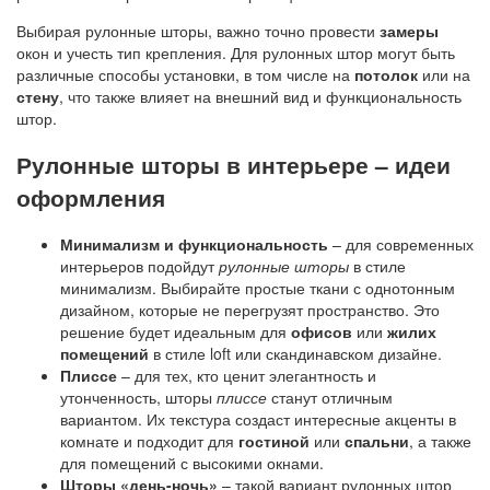
Выбирая рулонные шторы, важно точно провести
замеры
окон и учесть тип крепления. Для рулонных штор могут быть
различные способы установки, в том числе на
потолок
или на
стену
, что также влияет на внешний вид и функциональность
штор.
Рулонные шторы в интерьере – идеи
оформления
Минимализм и функциональность
– для современных
интерьеров подойдут
рулонные шторы
в стиле
минимализм. Выбирайте простые ткани с однотонным
дизайном, которые не перегрузят пространство. Это
решение будет идеальным для
офисов
или
жилих
помещений
в стиле loft или скандинавском дизайне.
Плиссе
– для тех, кто ценит элегантность и
утонченность, шторы
плиссе
станут отличным
вариантом. Их текстура создаст интересные акценты в
комнате и подходит для
гостиной
или
спальни
, а также
для помещений с высокими окнами.
Шторы «день-ночь»
– такой вариант рулонных штор