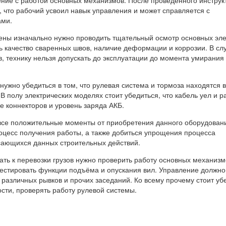
, что рабочий усвоил навык управления и может справляется с
ами.
ены изначально нужно проводить тщательный осмотр основных эл
ь качество сваренных швов, наличие деформации и коррозии. В сл
, технику нельзя допускать до эксплуатации до момента умирания
ужно убедиться в том, что рулевая система и тормоза находятся в
В полу электрических моделях стоит убедиться, что кабель уел и р
ие коннекторов и уровень заряда АКБ.
все положительные моменты от приобретения данного оборудовани
роцесс получения работы, а также добиться упрощения процесса
сающихся данных строительных действий.
ать к перевозки грузов нужно проверить работу основных механизм
отестировать функции подъёма и опускания вил. Управление должно
 различных рывков и прочих заседаний. Ко всему прочему стоит уб
сти, проверять работу рулевой системы.