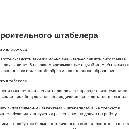
троительного штабелера
аботе складской техники можно значительно снизить риск травм и
а производстве. В основном чрезвычайные случай могут быть вызва
равность рохли или штабелёров и неосторожное обращение.
 производстве можно если: периодически проводить инструктаж пе
е состояние оборудования, периодически проводить тестирование 
лять гидравлическими тележками и штабелёрами, не требуется
ного обучения и получения разрешения на допуск на работу.
ники не требуется большого количества времени -достаточно потра
ение с работой основных механизмов. После проведенного инструк