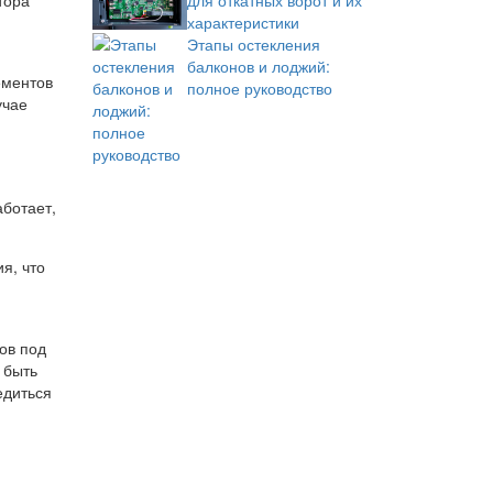
для откатных ворот и их
характеристики
Этапы остекления
балконов и лоджий:
ементов
полное руководство
учае
аботает,
я, что
ов под
 быть
едиться