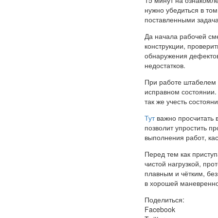
нужно убедиться в том
поставленными задач
Да начала рабочей см
конструкции, проверит
обнаружения дефектов
недостатков.
При работе штабелем н
исправном состоянии. 
так же учесть состоян
Тут
важно просчитать 
позволит упростить п
выполнения работ, ка
Перед тем как приступ
чистой нагрузкой, пр
плавным и чётким, без
в хорошей маневренно
Поделиться:
Facebook