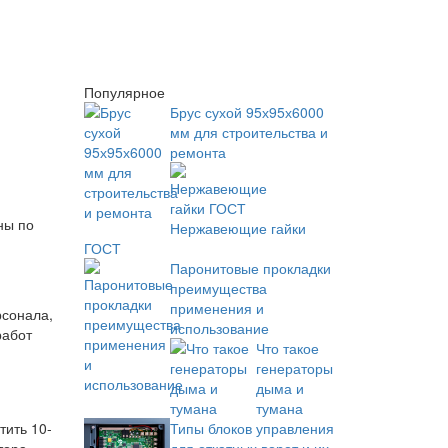
Популярное
Брус сухой 95х95х6000
мм для строительства и
ремонта
ны по
Нержавеющие гайки
ГОСТ
Паронитовые прокладки
преимущества
применения и
рсонала,
использование
работ
Что такое
генераторы
дыма и
тумана
тить 10-
Типы блоков управления
тора