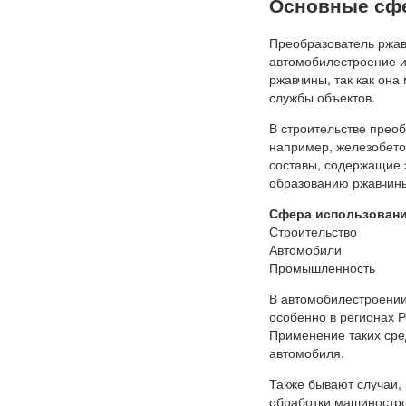
Основные сф
Преобразователь ржав
автомобилестроение и
ржавчины, так как она
службы объектов.
В строительстве преоб
например, железобето
составы, содержащие 
образованию ржавчины
Сфера использован
Строительство
Автомобили
Промышленность
В автомобилестроении
особенно в регионах Р
Применение таких сре
автомобиля.
Также бывают случаи,
обработки машиностро