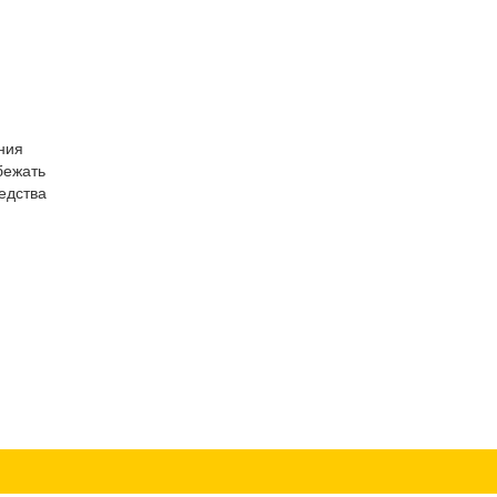
ния
бежать
едства