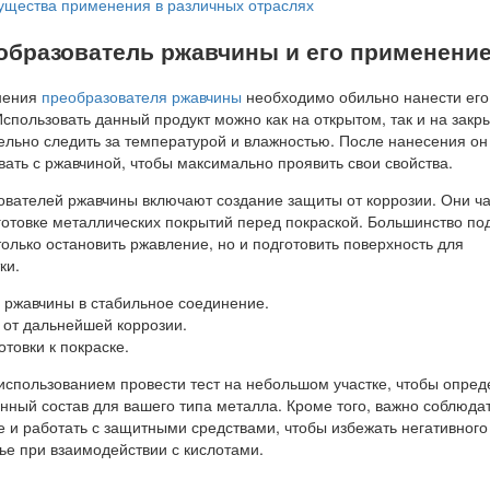
щества применения в различных отраслях
еобразователь ржавчины и его применени
нения
преобразователя ржавчины
необходимо обильно нанести его
спользовать данный продукт можно как на открытом, так и на закр
тельно следить за температурой и влажностью. После нанесения о
ать с ржавчиной, чтобы максимально проявить свои свойства.
ователей ржавчины включают создание защиты от коррозии. Они ч
готовке металлических покрытий перед покраской. Большинство п
только остановить ржавление, но и подготовить поверхность для
ки.
 ржавчины в стабильное соединение.
 от дальнейшей коррозии.
товки к покраске.
использованием провести тест на небольшом участке, чтобы опред
нный состав для вашего типа металла. Кроме того, важно соблюда
е и работать с защитными средствами, чтобы избежать негативного
ье при взаимодействии с кислотами.