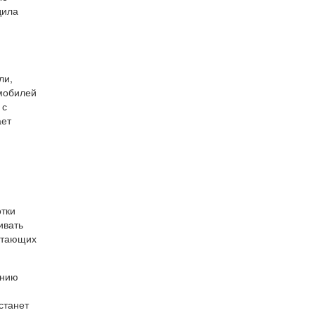
дила
ли,
мобилей
 с
ает
тки
ивать
ботающих
янию
станет