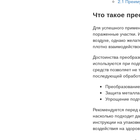
2.1
Преиму
Что такое пр
Для успешного приме
пораженные участки. И
воздухе, однако жела
плотно взаимодействов
Достоинства преобраз
используются при под
средств позволяет не 
последующей обработ
Преобразование
Защита металла
Упрощение подго
Рекомендуется перед 
насколько подходит да
инструкции на упаковк
воздействия на здоров