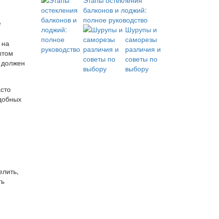
Этапы остекления
балконов и лоджий:
полное руководство
е
Шурупы и
саморезы
 на
различия и
ытом
советы по
н должен
выбору
асто
одобных
елить,
ть