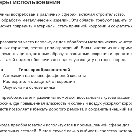
еры использования
чины востребован в различных сферах, включая строительство,
 обработку металлических изделий. Эти области требуют защиты о
 может повредить материалы, стать причиной коррозии и сократить 
разователи часто используют для обработки металлических констр
нных каркасов, лестниц или ограждений. Большинство из них при
элементы цинка, которые образуют защитные покрытия и препятст
. Такой подход обеспечивает надежную защиту на годы вперед.
ия
Типы преобразователей
Автохимия на основе фосфорной кислоты
Растворители с защитой от коррозии
Эмульсии на основе цинка
 преобразователи ржавчины помогают восстановить кузова машин,
оссии, где повышенная влажность и соленый воздух ускоряют корр
дств позволяет избежать дорогого ремонта и сохранить внешний в
 когда преобразователи используются в промышленной сфере для
ительных деталей. В этом случае важно выбирать средства, котор