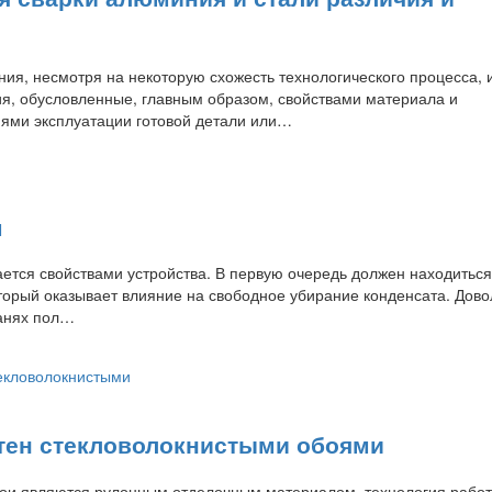
ния, несмотря на некоторую схожесть технологического процесса, 
я, обусловленные, главным образом, свойствами материала и
ями эксплуатации готовой детали или…
м
ается свойствами устройства. В первую очередь должен находиться
оторый оказывает влияние на свободное убирание конденсата. Дов
банях пол…
тен стекловолокнистыми обоями
ои являются рулонным отделочным материалом, технология работ