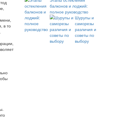
Этапы остекления
етод
балконов и лоджий:
е,
полное руководство
Шурупы и
емени,
саморезы
, в то
различия и
,
советы по
выбору
врации,
зволяет
льно
тобы
ы.
это