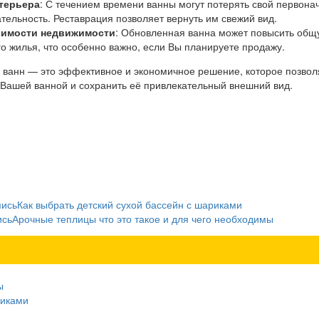
терьера
: С течением времени ванны могут потерять свой первон
ательность. Реставрация позволяет вернуть им свежий вид.
оимости недвижимости
: Обновленная ванна может повысить общ
о жилья, что особенно важно, если Вы планируете продажу.
 ванн — это эффективное и экономичное решение, которое позвол
 Вашей ванной и сохранить её привлекательный внешний вид.
пись
Как выбрать детский сухой бассейн с шариками
ись
Арочные теплицы что это такое и для чего необходимы
ы
риками