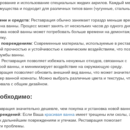
рование и использование специальных жидких акрилов. Каждый м
мущества и подходит для различных типов ванн (чугунные, стальны
ени и средств
: Реставрация обычно занимает гораздо меньше вр
на ванны. Процесс может занять от нескольких часов до одного дня
овка новой ванны может потребовать больше времени на демонтаж
лку.
к повреждениям
: Современные материалы, используемые в реста
й прочностью и устойчивостью к химическим воздействиям, что по
лужбы ванны.
: Реставрация позволяет избежать ненужных отходов, связанных с
рой ванны, и минимизирует воздействие на окружающую среду.
аврация позволяет обновить внешний вид ванны, что может значите
ер ванной комнаты. Можно выбрать различные цвета и текстуры, ч
овала с общим дизайном.
еобходимо:
таврация значительно дешевле, чем покупка и установка новой ванн
вреждений
: Если Ваша
красивая ванна
имеет трещины или сколы, 
к дальнейшим повреждениям и утечкам. Реставрация помогает
ти проблемы.