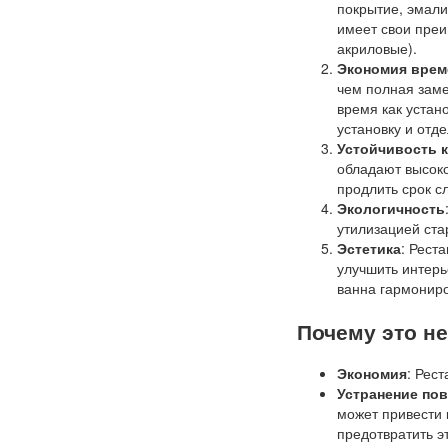
покрытие, эмали
имеет свои преи
акриловые).
Экономия врем
чем полная заме
время как устан
установку и отде
Устойчивость 
обладают высоко
продлить срок с
Экологичность
утилизацией ста
Эстетика
: Рест
улучшить интерь
ванна гармонир
Почему это н
Экономия
: Рес
Устранение по
может привести 
предотвратить э