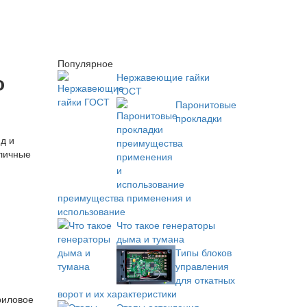
Популярное
о
Нержавеющие гайки
ГОСТ
Паронитовые
прокладки
д и
зличные
преимущества применения и
использование
Что такое генераторы
дыма и тумана
Типы блоков
управления
для откатных
ворот и их характеристики
риловое