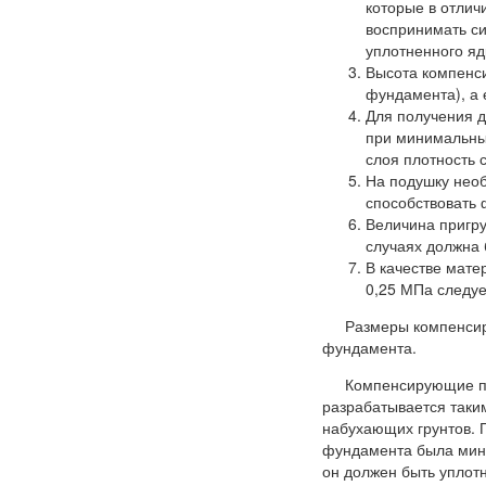
которые в отлич
воспринимать с
уплотненного я
Высота компенс
фундамента), а 
Для получения д
при минимальны
слоя плотность 
На подушку необ
способствовать
Величина пригру
случаях должна 
В качестве мат
0,25 МПа следуе
Размеры компенсир
фундамента.
Компенсирующие по
разрабатывается таки
набухающих грунтов. 
фундамента была мини
он должен быть уплот