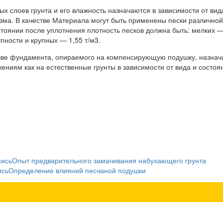
 слоев грунта и его влажность назначаются в зависимости от вид
ма. В качестве Материала могут быть применены пески различной
стоянии после уплотнения плотность песков должна быть: мелких 
упности и крупных — 1,55 т/м3.
ве фундамента, опираемого на компенсирующую подушку, назнач
ниям как на естественные грунты в зависимости от вида и состоя
пись
Опыт предварительного замачивания набухающего грунта
ись
Определение влияний песчаной подушки