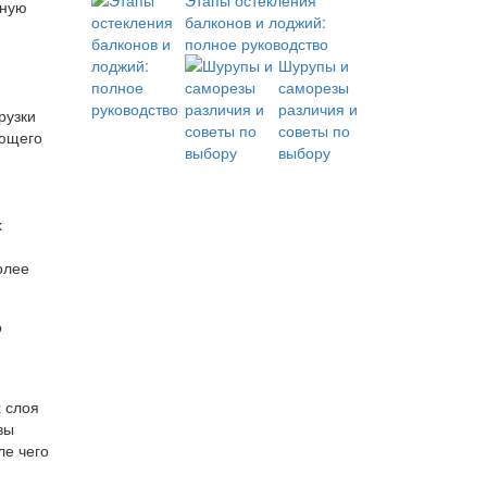
Этапы остекления
бную
балконов и лоджий:
полное руководство
Шурупы и
саморезы
различия и
рузки
советы по
ующего
выбору
х
олее
о
 слоя
вы
ле чего