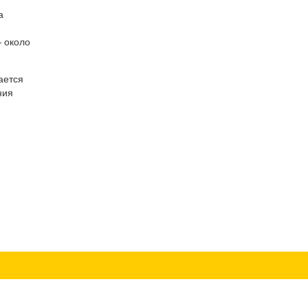
а
— около
ается
ния