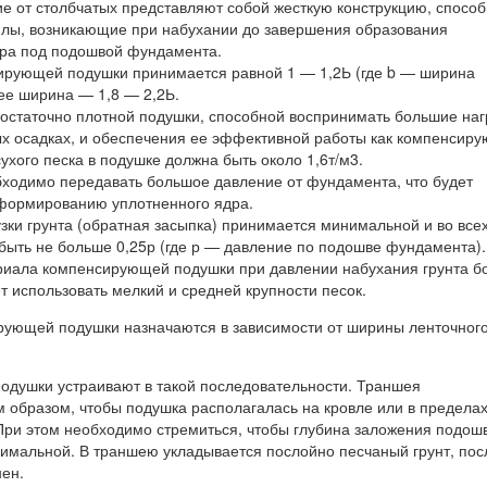
ие от столбчатых представляют собой жесткую конструкцию, спосо
илы, возникающие при набухании до завершения образования
дра под подошвой фундамента.
ирующей подушки принимается равной 1 — 1,2Ь (где b — ширина
ее ширина — 1,8 — 2,2Ь.
остаточно плотной подушки, способной воспринимать большие наг
х осадках, и обеспечения ее эффективной работы как компенсир
сухого песка в подушке должна быть около 1,6т/м3.
ходимо передавать большое давление от фундамента, что будет
 формированию уплотненного ядра.
зки грунта (обратная засыпка) принимается минимальной и во все
быть не больше 0,25р (где р — давление по подошве фундамента).
ериала компенсирующей подушки при давлении набухания грунта б
т использовать мелкий и средней крупности песок.
ующей подушки назначаются в зависимости от ширины ленточног
душки устраивают в такой последовательности. Траншея
м образом, чтобы подушка располагалась на кровле или в пределах
При этом необходимо стремиться, чтобы глубина заложения подош
мальной. В траншею укладывается послойно песчаный грунт, пос
нен.