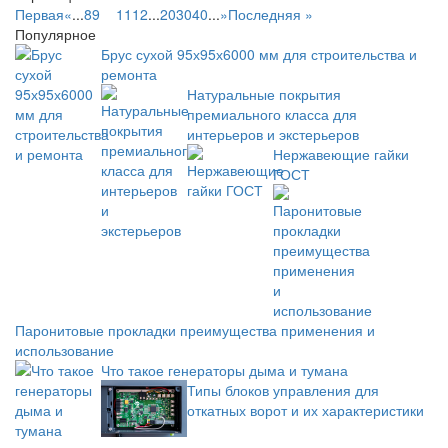
Первая
«
...
8
9
10
11
12
...
20
30
40
...
»
Последняя »
Популярное
Брус сухой 95х95х6000 мм для строительства и
ремонта
Натуральные покрытия
премиального класса для
интерьеров и экстерьеров
Нержавеющие гайки
ГОСТ
Паронитовые прокладки преимущества применения и
использование
Что такое генераторы дыма и тумана
Типы блоков управления для
откатных ворот и их характеристики