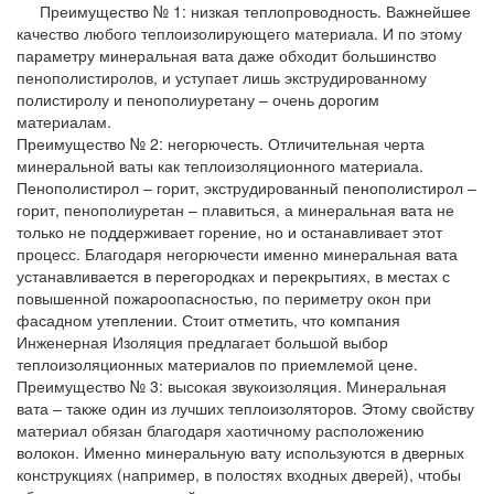
Преимущество № 1: низкая теплопроводность. Важнейшее
качество любого теплоизолирующего материала. И по этому
параметру минеральная вата даже обходит большинство
пенополистиролов, и уступает лишь экструдированному
полистиролу и пенополиуретану – очень дорогим
материалам.
Преимущество № 2: негорючесть. Отличительная черта
минеральной ваты как теплоизоляционного материала.
Пенополистирол – горит, экструдированный пенополистирол –
горит, пенополиуретан – плавиться, а минеральная вата не
только не поддерживает горение, но и останавливает этот
процесс. Благодаря негорючести именно минеральная вата
устанавливается в перегородках и перекрытиях, в местах с
повышенной пожароопасностью, по периметру окон при
фасадном утеплении. Стоит отметить, что компания
Инженерная Изоляция предлагает большой выбор
теплоизоляционных материалов по приемлемой цене.
Преимущество № 3: высокая звукоизоляция. Минеральная
вата – также один из лучших теплоизоляторов. Этому свойству
материал обязан благодаря хаотичному расположению
волокон. Именно минеральную вату используются в дверных
конструкциях (например, в полостях входных дверей), чтобы