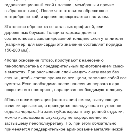
гидроизоляционный слой ( пленки , мембраны и прочие
выбранные типы). После чего готовится обрешетка с
контробрешеткой, и кровля перекрывается настилом.
3Готовится обрешетка со стальных профилей, или
деревянных брусков. Толщина каркаса должна
соответствовать запланированной толщине слоя утеплителя
(например, для мансарды это значение составляет порядка
150-200 мм).
4Когда основание готово, приступают к нанесению
пенополиуретана с предварительным приготовлением смеси
в емкостях. При распылении слой «ведут» снизу вверх без
спешки, чтобы состав проник во все щели, заполнив собой все
пустоты. Если необходимо после нанесения первого шара
покрытия его повторяют, наращивая необходимую толщину.
5После полимеризации (застывания) смеси, выступающие
излишки срезаются, и проводится последующая внутренняя
отделка чердака.На заметкуКак вариант внутренней отделки,
можно использовать штукатурку непосредственно по
застывшему пенополиуретану. Но, при этом обязательно
применяется предварительное армирование металлической