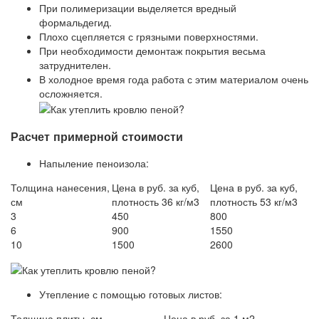
При полимеризации выделяется вредный
формальдегид.
Плохо сцепляется с грязными поверхностями.
При необходимости демонтаж покрытия весьма
затруднителен.
В холодное время года работа с этим материалом очень
осложняется.
Расчет примерной стоимости
Напыление пеноизола:
Толщина нанесения,
Цена в руб. за куб,
Цена в руб. за куб,
см
плотность 36 кг/м3
плотность 53 кг/м3
3
450
800
6
900
1550
10
1500
2600
Утепление с помощью готовых листов:
Толщина плиты. см
Цена в руб. за 1 м2