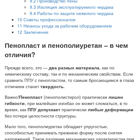
9.2
Производство пены
9.3
Изоляция эксплуатируемого чердака
9.4
Работы по защите нежилого чердака
10
Советы профессионалов
11
Нюансы ухода за рабочим оборудованием
12
Заключение
Пенопласт и пенополиуретан – в чем
отличия?
Прежде всего, это —
два разных материала
, как по
химическому составу, так и по механическим свойствам. Если
сравнить ППУ с пенопластом, то самым бросающимся в глаза
отличием станет
твердость
.
Важно!
Пенопласт
(пенополистирол) практически
лишен
гибкости
, при малейших изгибах он может сломаться, в то
время, как
ППУ допускает
практически
любые деформации
без потери целостности структуры.
Мало того, пенополиуретан обладает упругостью,
способностью принимать прежнюю форму после снятия
напряжений. Такое различие механических характеристик при