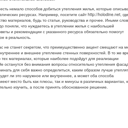
 есть немало способов добиться утепления жилья, которые описыв
ических ресурсах. Например, посетите сайт http://holodine.net, где
тво материалов, будь то статьи, руководства и прочее. Иными сло
до поняли, что нуждаетесь в утеплении жилья с наибольшей
оветы и рекомендации с указанного ресурса обязательно помогут
ое в реальность.
ас не станет секретом, что преимущественно акцент смещают на м
утреннее и внешнее утепление стенных поверхностей. В то же вр
о тех материалах, которые наиболее подойдут для реализации
Не останутся без внимания вопросы относительно утепления фасад
чинать для себя важно определиться, каким образом лучше утепля
будет ли это наружное или внутреннее, а может оба способа
еют место быть как плюсы, так и минусы в различных вариантах, 
тельно изучить, а после принять обоснованное решение.