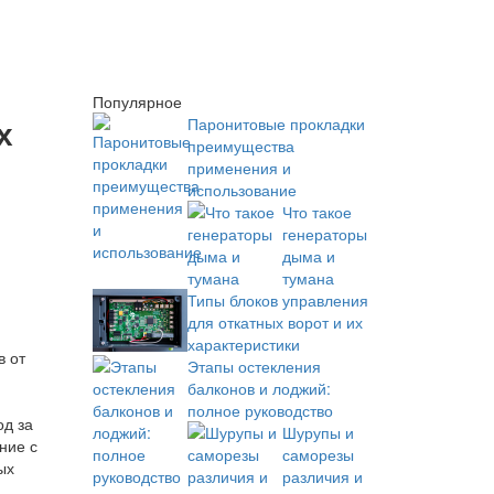
Популярное
х
Паронитовые прокладки
преимущества
применения и
использование
Что такое
генераторы
дыма и
тумана
Типы блоков управления
для откатных ворот и их
характеристики
Этапы остекления
балконов и лоджий:
полное руководство
од за
Шурупы и
ние с
саморезы
ых
различия и