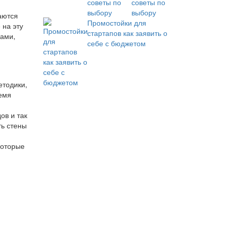
советы по
выбору
аются
Промостойки для
 на эту
стартапов как заявить о
вами,
себе с бюджетом
етодики,
емя
ов и так
ть стены
которые