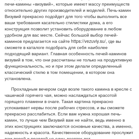
печи-камины «визувий», которые имеют массу преимуществ
относительно других производителей и моделей. Печь-камин
Визувий прекрасно подойдет для того чтобы выполнить все
ваши требования касательно стилистики дома, а его
конструкция позволит установить оборудование в любом
удобном для вас месте. Сейчас большой выбор печей-
каминов предлагается на сайте https://vezuviy.su/, где вы
сможете в каталоге подобрать для себя наиболее
подходящий вариант. Главная особенность печей-каминов
визувий в том, что они рассчитаны не только на продуктивную
функциональность, но и при этом делали определенный
классический стилю в том помещении, в котором она
установлена.
Прохладным вечером сидя возле такого камина в кресле с
чашечкой горячего чая, можно наслаждаться красотой
горящего пламени в очаге. Такая картина прекрасно
успокаивает нервы после рабочих стрессов, и вы сможете
прекрасно расслабиться. Если вам нужна хорошая печь-
камин, то лучше чем Визувий вам не найти, ведь именно в
этих конструкциях заключаются основные качества, а именно,
надежность и красота. Качественное оборудование прослужит
вам верой и правдой не один десяток лет.