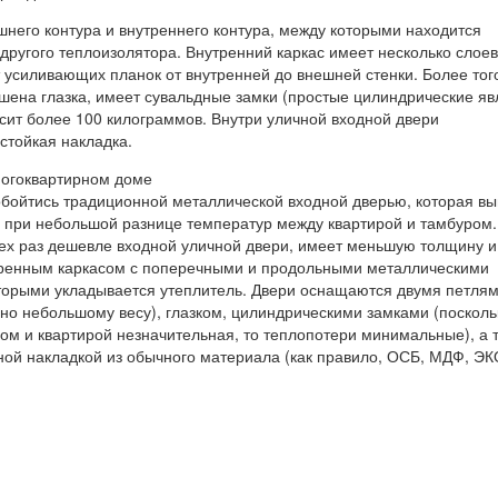
шнего контура и внутреннего контура, между которыми находится
другого теплоизолятора. Внутренний каркас имеет несколько слоев
 усиливающих планок от внутренней до внешней стенки. Более того
ишена глазка, имеет сувальдные замки (простые цилиндрические я
сит более 100 килограммов. Внутри уличной входной двери
стойкая накладка.
ногоквартирном доме
обойтись традиционной металлической входной дверью, которая в
 при небольшой разнице температур между квартирой и тамбуром.
рех раз дешевле входной уличной двери, имеет меньшую толщину и
аренным каркасом с поперечными и продольными металлическими
орыми укладывается утеплитель. Двери оснащаются двумя петля
но небольшому весу), глазком, цилиндрическими замками (посколь
ом и квартирой незначительная, то теплопотери минимальные), а 
ной накладкой из обычного материала (как правило, ОСБ, МДФ, Э