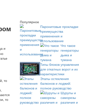
Популярное
ром
Паронитовые прокладки
преимущества
применения и
использование
Что такое
ща и
генераторы
но
дыма и
татье
тумана
Типы блоков управления
для откатных ворот и их
характеристики
Этапы остекления
й, то
балконов и лоджий:
полное руководство
,
Шурупы и
ваются
саморезы
и, то
различия и