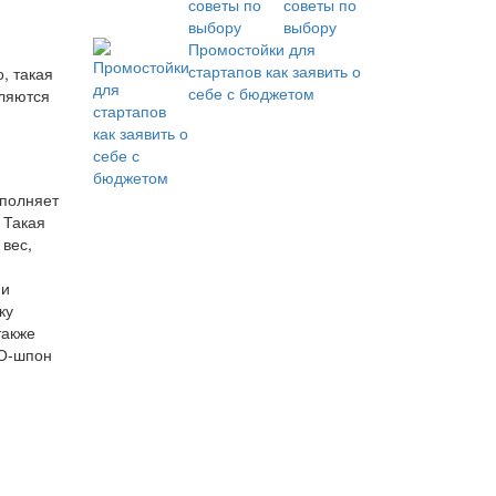
советы по
выбору
Промостойки для
стартапов как заявить о
, такая
себе с бюджетом
вляются
ыполняет
 Такая
 вес,
ми
ку
также
КО-шпон