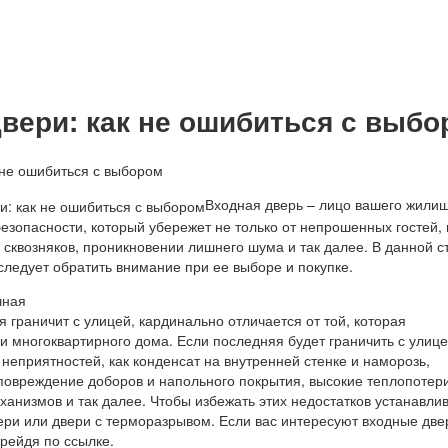
вери: как не ошибиться с выбо
Входная дверь – лицо вашего жили
езопасности, который убережет не только от непрошенных гостей, 
, сквозняков, проникновении лишнего шума и так далее. В данной с
следует обратить внимание при ее выборе и покупке.
чная
я граничит с улицей, кардинально отличается от той, которая
и многоквартирного дома. Если последняя будет граничить с улице
 неприятностей, как конденсат на внутренней стенке и наморозь,
повреждение доборов и напольного покрытия, высокие теплопотери
ханизмов и так далее. Чтобы избежать этих недостатков устанавли
ри или двери с терморазрывом. Если вас интересуют входные двер
рейдя по ссылке.