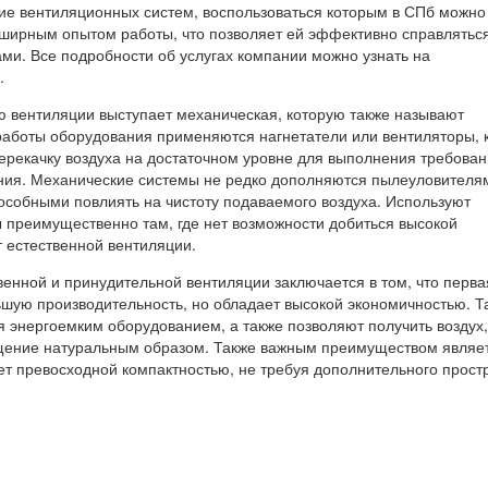
ие вентиляционных систем, воспользоваться которым в СПб можн
ширным опытом работы, что позволяет ей эффективно справляться
ми. Все подробности об услугах компании можно узнать на
.
ю вентиляции выступает механическая, которую также называют
работы оборудования применяются нагнетатели или вентиляторы, 
перекачку воздуха на достаточном уровне для выполнения требован
ия. Механические системы не редко дополняются пылеуловителя
особными повлиять на чистоту подаваемого воздуха. Используют
 преимущественно там, где нет возможности добиться высокой
т естественной вентиляции.
венной и принудительной вентиляции заключается в том, что перв
шую производительность, но обладает высокой экономичностью. Т
я энергоемким оборудованием, а также позволяют получить воздух,
ение натуральным образом. Также важным преимуществом являет
ет превосходной компактностью, не требуя дополнительного прост