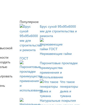
Популярное
Брус сухой 95х95х6000
мм для строительства и
ремонта
 высокой
Нержавеющие гайки
ности
ГОСТ
создать
Паронитовые прокладки
целью
преимущества
применения и
ьтровать
использование
.
Что такое
ень
генераторы
дыма и
тумана
Натуральные покрытия