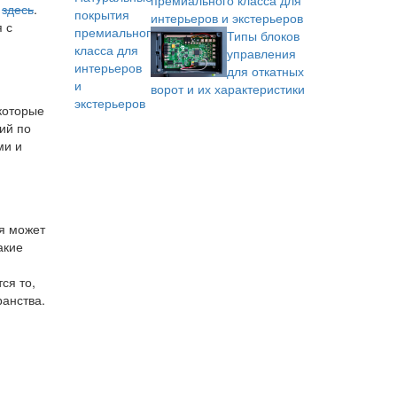
премиального класса для
о
здесь
.
интерьеров и экстерьеров
 с
Типы блоков
управления
для откатных
ворот и их характеристики
которые
ий по
ми и
ая может
акие
ся то,
ранства.